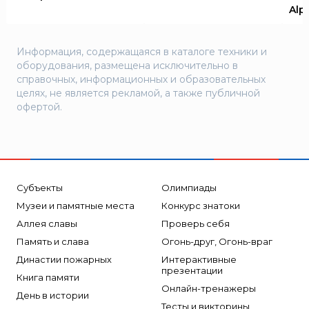
Alp
Информация, содержащаяся в каталоге техники и
оборудования, размещена исключительно в
справочных, информационных и образовательных
целях, не является рекламой, а также публичной
офертой.
Субъекты
Олимпиады
Музеи и памятные места
Конкурс знатоки
Аллея славы
Проверь себя
Память и слава
Огонь-друг, Огонь-враг
Династии пожарных
Интерактивные
презентации
Книга памяти
Онлайн-тренажеры
День в истории
Тесты и викторины