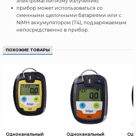
электромагнитному излучению;
Пожнанотех
прибор может использоваться со
Полисервис
сменными щелочными батареями или с
Прибор
NiMH аккумулятором (T4), подзаряжаемым
Ратоборец
непосредственно в прибор.
РИФ
Риэлта
ПОХОЖИЕ ТОВАРЫ
РУБЕЖ
Русинтэк
Сalisia Vulcan
Сибирский Арсенал
Спектрон НПО
Спецавтоматика
Специнформатика-СИ
Спецприбор
СПИ
Одноканальный
Одноканальный
Одн