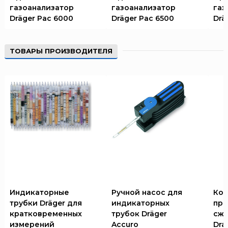
ТЕМПЕРО
газоанализатор
газоанализатор
газ
Dräger Pac 6000
Dräger Pac 6500
Drä
Феникс
Элемент
Эридан
ТОВАРЫ ПРОИЗВОДИТЕЛЯ
ЮНИТЕСТ
Ярпожинвест
Индикаторные
Ручной насос для
Ком
трубки Dräger для
индикаторных
про
кратковременных
трубок Dräger
сжа
измерений
Accuro
Dra