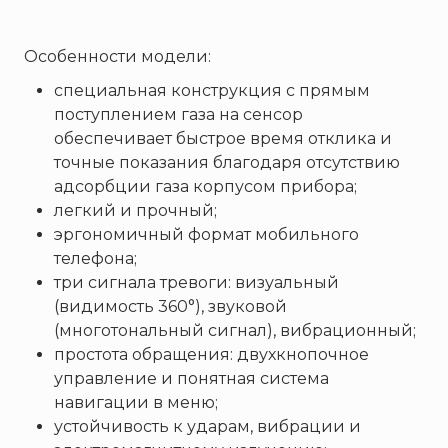
Брандбулл
Бриз-Кама
Особенности модели:
Диапазон+
специальная конструкция с прямым
Ермак
поступлением газа на сенсор
ЕСО
обеспечивает быстрое время отклика и
ИВС-Сигналспецавтоматика
точные показания благодаря отсутствию
ИНЕЙ
адсорбции газа корпусом прибора;
легкий и прочный;
Квазар
эргономичный формат мобильного
Коруфайер
телефона;
М-01.ру
три сигнала тревоги: визуальный
Магазин 01
(видимость 360°), звуковой
(многотональный сигнал), вибрационный;
Магнито-Контакт
простота обращения: двухкнопочное
МИГ
управление и понятная система
Минипожарный
навигации в меню;
Неизвестный производитель
устойчивость к ударам, вибрации и