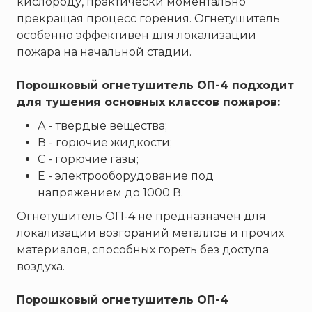
кислороду, практически моментально
ТЕМПЕРО
прекращая процесс горения. Огнетушитель
Феникс
особенно эффективен для локализации
Элемент
пожара на начальной стадии.
Эридан
Порошковый огнетушитель ОП-4 подходит
ЮНИТЕСТ
для тушения основных классов пожаров:
Ярпожинвест
А - твердые вещества;
В - горючие жидкости;
С - горючие газы;
Е - электрооборудование под
напряжением до 1000 В.
Огнетушитель ОП-4 не предназначен для
локализации возгораний металлов и прочих
материалов, способных гореть без доступа
воздуха.
Порошковый огнетушитель ОП-4