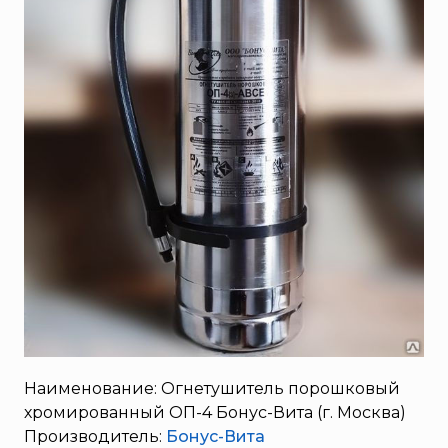
SERRA
Порошковые огнетушители (ОП) с повышенными
тушащими свойствами
System Sensor
ПЕНОСМЕСИТЕЛЬ (ДОЗАТОР)
TYTAN MAX
UNIVET
«Pohorje» Mirna
«TFT» США
«Зелинский групп»
«Спотви»
«Шанс»
АО «КОРПОРАЦИЯ
«РОСХИМЗАЩИТА»
АО «Тамбовмаш»
АРТИ
Наименование: Огнетушитель порошковый
Болид
хромированный ОП-4 Бонус-Вита (г. Москва)
Бонус-Вита
Производитель:
Бонус-Вита