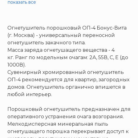
Пожнанотех
показать все
Полисервис
Прибор
Огнетушитель порошковый ОП-4 Бонус-Вита
Ратоборец
(г. Москва) - универсальный переносной
РИФ
огнетушитель закачного типа.
Риэлта
Масса заряда огнетушащего вещества - 4
РУБЕЖ
кг. Ранг по модельным очагам: 2А, 55В, С, Е (до
1000В).
Русинтэк
Сувенирный хромированный огнетушитель
Сalisia Vulcan
ОП-4 рекомендуется для квартир, загородных
Сибирский Арсенал
домов. Огнетушитель органично впишется в
Спектрон НПО
любой интерьер.
Спецавтоматика
Порошковый огнетушитель предназначен для
Специнформатика-СИ
оперативного устранения очага возгорания.
Спецприбор
Мелкодисперсная минеральная пыль
СПИ
огнетушащего порошка перекрывает доступ к