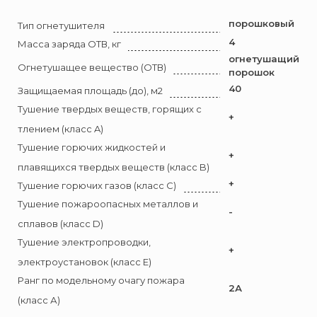
Брандбулл
Бриз-Кама
порошковый
Тип огнетушителя
4
Диапазон+
Масса заряда ОТВ, кг
огнетушащий
Ермак
Огнетушащее вещество (ОТВ)
порошок
ЕСО
40
Защищаемая площадь (до), м2
ИВС-Сигналспецавтоматика
Тушение твердых веществ, горящих с
+
ИНЕЙ
тлением (класс A)
Тушение горючих жидкостей и
Квазар
+
плавящихся твердых веществ (класс B)
Коруфайер
+
Тушение горючих газов (класс C)
М-01.ру
Тушение пожароопасных металлов и
-
Магазин 01
сплавов (класс D)
Магнито-Контакт
Тушение электропроводки,
+
МИГ
электроустановок (класс E)
Минипожарный
Ранг по модельному очагу пожара
2А
Неизвестный производитель
(класс А)