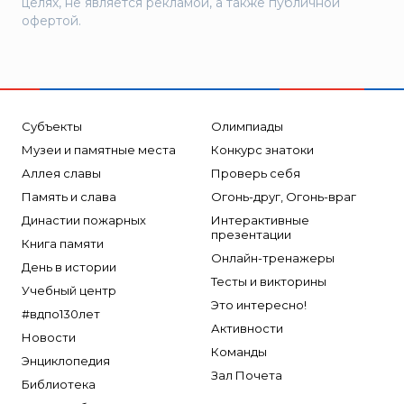
целях, не является рекламой, а также публичной
офертой.
Субъекты
Олимпиады
Музеи и памятные места
Конкурс знатоки
Аллея славы
Проверь себя
Память и слава
Огонь-друг, Огонь-враг
Династии пожарных
Интерактивные
презентации
Книга памяти
Онлайн-тренажеры
День в истории
Тесты и викторины
Учебный центр
Это интересно!
#вдпо130лет
Активности
Новости
Команды
Энциклопедия
Зал Почета
Библиотека