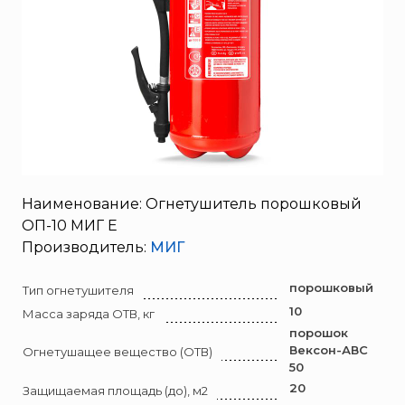
SERRA
Порошковые огнетушители (ОП) с повышенными
тушащими свойствами
System Sensor
ПЕНОСМЕСИТЕЛЬ (ДОЗАТОР)
TYTAN MAX
UNIVET
«Pohorje» Mirna
«TFT» США
«Зелинский групп»
«Спотви»
Наименование: Огнетушитель порошковый
ОП-10 МИГ Е
«Шанс»
Производитель:
МИГ
АО «КОРПОРАЦИЯ
«РОСХИМЗАЩИТА»
порошковый
Тип огнетушителя
АО «Тамбовмаш»
10
Масса заряда ОТВ, кг
АРТИ
порошок
Вексон-АВС
Огнетушащее вещество (ОТВ)
Болид
50
Бонус-Вита
20
Защищаемая площадь (до), м2