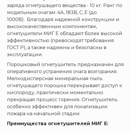
Пожнанотех
заряда огнетушащего вещества - 10 кг. Ранг по
Полисервис
модельным очагам: 4А, 183В, С, Е (до
Прибор
1000В). Благодаря надежной конструкции и
высококачественным компонентам,
Ратоборец
огнетушители МИГ Е обладают более высокой
РИФ
эффективностью (превосходят требования
Риэлта
ГОСТ Р), а также надежны и безопасны в
РУБЕЖ
эксплуатации.
Русинтэк
Порошковый огнетушитель предназначен для
оперативного устранения очага возгорания.
Сalisia Vulcan
Мелкодисперсная минеральная пыль
Сибирский Арсенал
огнетушащего порошка перекрывает доступ к
Спектрон НПО
кислороду, практически моментально
Спецавтоматика
прекращая процесс горения. Огнетушитель
особенно эффективен для локализации
Специнформатика-СИ
пожара на начальной стадии.
Спецприбор
Преимущества огнетушителей МИГ Е:
СПИ