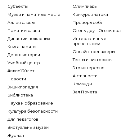
Субъекты
Олимпиады
Музеи и памятные места
Конкурс знатоки
Аллея славы
Проверь себя
Память и слава
Огонь-друг, Огонь-враг
Династии пожарных
Интерактивные
презентации
Книга памяти
Онлайн-тренажеры
День в истории
Тесты и викторины
Учебный центр
Это интересно!
#вдпо130лет
Активности
Новости
Команды
Энциклопедия
Зал Почета
Библиотека
Наука и образование
Культура безопасности
Для педагогов
Виртуальный музей
Журнал