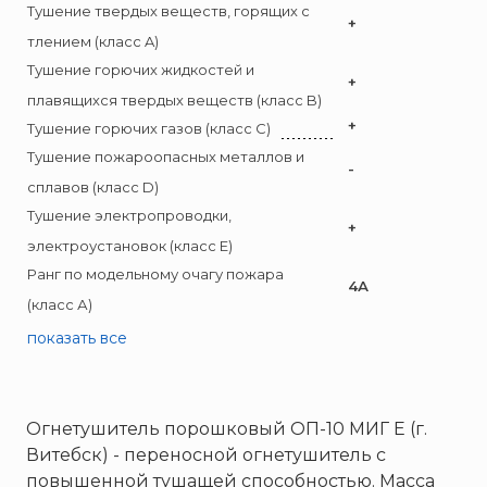
Брандбулл
Тушение твердых веществ, горящих с
+
Бриз-Кама
тлением (класс A)
Диапазон+
Тушение горючих жидкостей и
+
Ермак
плавящихся твердых веществ (класс B)
+
Тушение горючих газов (класс C)
ЕСО
Тушение пожароопасных металлов и
ИВС-Сигналспецавтоматика
-
сплавов (класс D)
ИНЕЙ
Тушение электропроводки,
+
Квазар
электроустановок (класс E)
Коруфайер
Ранг по модельному очагу пожара
4А
М-01.ру
(класс А)
Магазин 01
показать все
Магнито-Контакт
МИГ
Минипожарный
Огнетушитель порошковый ОП-10 МИГ Е (г.
Витебск) - переносной огнетушитель с
Неизвестный производитель
повышенной тушащей способностью. Масса