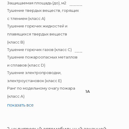
Брандбулл
Защищаемая площадь (до), м2
Бриз-Кама
Тушение твердых веществ, горящих
Диапазон+
с тлением (класс A)
Тушение горючих жидкостей и
Ермак
плавящихся твердых веществ
ЕСО
(класс B)
ИВС-Сигналспецавтоматика
Тушение горючих газов (класс C)
ИНЕЙ
Тушение пожароопасных металлов
Квазар
и сплавов (класс D)
Коруфайер
Тушение электропроводки,
М-01.ру
электроустановок (класс E)
Магазин 01
Ранг по модельному очагу пожара
1А
Магнито-Контакт
(класс А)
МИГ
показать все
Минипожарный
Неизвестный производитель