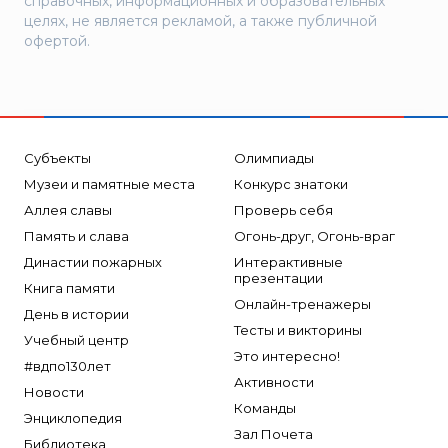
справочных, информационных и образовательных
целях, не является рекламой, а также публичной
офертой.
Субъекты
Олимпиады
Музеи и памятные места
Конкурс знатоки
Аллея славы
Проверь себя
Память и слава
Огонь-друг, Огонь-враг
Династии пожарных
Интерактивные
презентации
Книга памяти
Онлайн-тренажеры
День в истории
Тесты и викторины
Учебный центр
Это интересно!
#вдпо130лет
Активности
Новости
Команды
Энциклопедия
Зал Почета
Библиотека