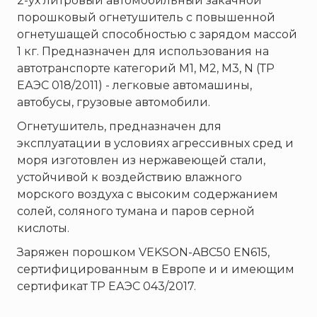
2-ух литровый автомобильный закачной
Пожнанотех
порошковый огнетушитель с повышенной
Полисервис
огнетушащей способностью с зарядом массой
Прибор
1 кг. Предназначен для использования на
Ратоборец
автотранспорте категорий М1, М2, М3, N (ТР
ЕАЭС 018/2011) - легковые автомашины,
РИФ
автобусы, грузовые автомобили.
Риэлта
Огнетушитель, предназначен для
РУБЕЖ
эксплуатации в условиях агрессивных сред и
Русинтэк
моря изготовлен из нержавеющей стали,
Сalisia Vulcan
устойчивой к воздействию влажного
морского воздуха с высоким содержанием
Сибирский Арсенал
солей, соляного тумана и паров серной
Спектрон НПО
кислоты.
Спецавтоматика
Заряжен порошком VEKSON-ABC50 EN615,
Специнформатика-СИ
сертифицированным в Европе и и имеющим
Спецприбор
сертификат ТР ЕАЭС 043/2017.
СПИ