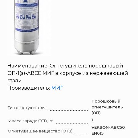
SERRA
Порошковые огнетушители (ОП) с повышенными
тушащими свойствами
System Sensor
ПЕНОСМЕСИТЕЛЬ (ДОЗАТОР)
TYTAN MAX
UNIVET
«Pohorje» Mirna
«TFT» США
«Зелинский групп»
Наименование: Огнетушитель порошковый
«Спотви»
ОП-1(з)-АВСЕ МИГ в корпусе из нержавеющей
«Шанс»
стали
АО «КОРПОРАЦИЯ
Производитель:
МИГ
«РОСХИМЗАЩИТА»
Порошковый
АО «Тамбовмаш»
огнетушитель
Тип огнетушителя
АРТИ
(ОП)
1
Болид
Масса заряда ОТВ, кг
VEKSON-ABC50
Бонус-Вита
Огнетушащее вещество (ОТВ)
EN615