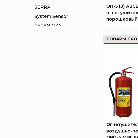
ОП-5 (З) АВС
SERRA
огнетушител
System Sensor
порошковый
TYTAN MAX
UNIVET
ТОВАРЫ ПРО
«Pohorje» Mirna
«TFT» США
«Зелинский групп»
«Спотви»
«Шанс»
АО «КОРПОРАЦИЯ
«РОСХИМЗАЩИТА»
АО «Тамбовмаш»
АРТИ
Болид
Огнетушите
воздушно-п
Бонус-Вита
ОВП-4 МИГ л