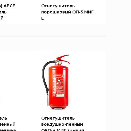
З) АВСЕ
Огнетушитель
ель
порошковый ОП-5 МИГ
ый
Е
ель
Огнетушитель
пенный
воздушно-пенный
 зимний
ОВП-4 МИГ зимний