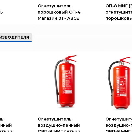
Е
Огнетушитель
ОП-8 МИГ (
ь
порошковый ОП-4
огнетушит
Магазин 01 - АВСЕ
порошков
ИЗВОДИТЕЛЯ
ль
Огнетушитель
Огнетушит
енный
воздушно-пенный
воздушно-
етний
ОВП-8 МИГ летний
ОВП-8 МИГ