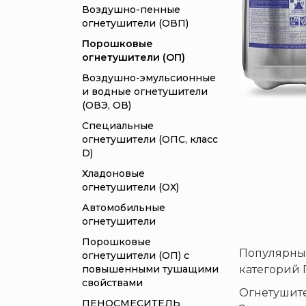
Воздушно-пенные
огнетушители (ОВП)
Порошковые
огнетушители (ОП)
Воздушно-эмульсионные
и водные огнетушители
(ОВЭ, ОВ)
Специальные
огнетушители (ОПС, класс
D)
Хладоновые
огнетушители (ОХ)
Автомобильные
огнетушители
Порошковые
Популярны
огнетушители (ОП) с
повышенными тушащими
категорий Г
свойствами
Огнетушите
ПЕНОСМЕСИТЕЛЬ