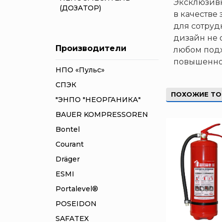
Эксклюзивн
(ДОЗАТОР)
в качестве
для сотруд
дизайн не 
Производители
любом подх
повышенной
НПО «Пульс»
СПЭК
ПОХОЖИЕ Т
"ЭНПО "НЕОРГАНИКА"
BAUER KOMPRESSOREN
Bontel
Courant
Dräger
ESMI
Portalevel®
POSEIDON
SAFATEX