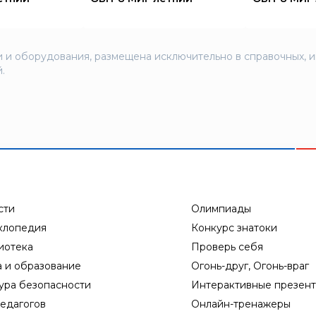
 и оборудования, размещена исключительно в справочных, 
.
сти
Олимпиады
клопедия
Конкурс знатоки
иотека
Проверь себя
а и образование
Огонь-друг, Огонь-враг
ура безопасности
Интерактивные презен
едагогов
Онлайн-тренажеры