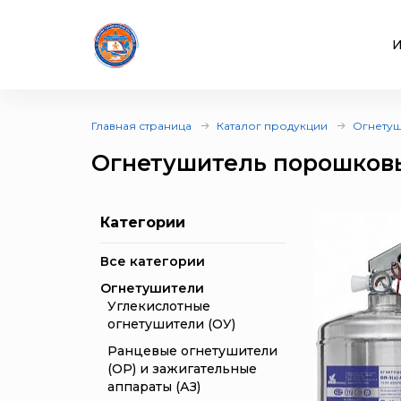
И
Главная страница
Каталог продукции
Огнетуш
Огнетушитель порошковы
Категории
Все категории
Огнетушители
Углекислотные
огнетушители (ОУ)
Ранцевые огнетушители
(ОР) и зажигательные
аппараты (АЗ)