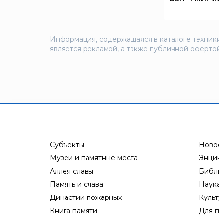
Брандбулл
Бриз-Кама
Диапазон+
Информация, содержащаяся в каталоге техники
является рекламой, а также публичной офертой
Ермак
ЕСО
ИВС-Сигналспецавтоматика
ИНЕЙ
Квазар
Коруфайер
М-01.ру
Субъекты
Ново
Магазин 01
Музеи и памятные места
Энци
Магнито-Контакт
Аллея славы
Библ
МИГ
Память и слава
Наук
Династии пожарных
Культ
Минипожарный
Книга памяти
Для п
Неизвестный производитель