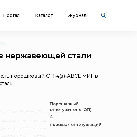
Портал
Каталог
Журнал
али
из нержавеющей стали
ель порошковый ОП-4(з)-АВСЕ МИГ в
стали
Порошковый
огнетушитель (ОП)
4
порошок огнетушащий