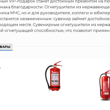
ый VIP-подарок станет достойным презентом на лю
 знака благодарности. Огнетушители из нержавеюще
ника МЧС, но и для руководителя, коллеги и юбиля
останется незамеченным: сувенир займет достойное 
одящем месте. Сувенирные огнетушители из нержа
 огнетушащей способностью, что позволит примени
ОВАРЫ