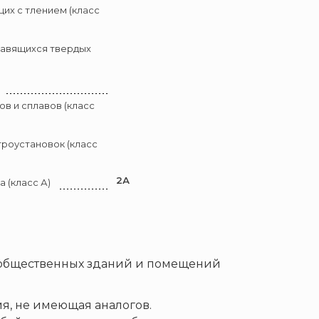
их с тлением (класс
лавящихся твердых
в и сплавов (класс
троустановок (класс
2А
 (класс А)
 общественных зданий и помещений
я, не имеющая аналогов.