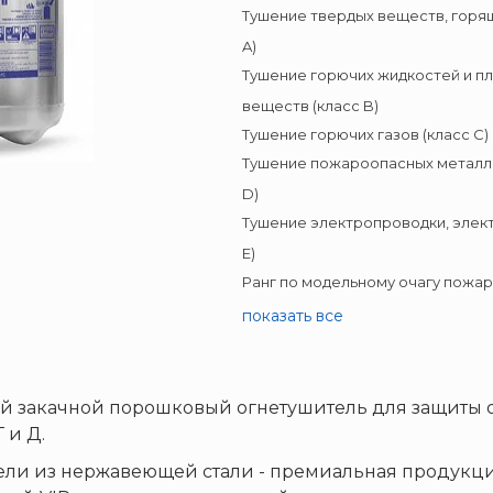
Тушение твердых веществ, горящ
A)
Тушение горючих жидкостей и п
веществ (класс B)
Тушение горючих газов (класс C)
Тушение пожароопасных металло
D)
Тушение электропроводки, элек
E)
Ранг по модельному очагу пожара
показать все
й закачной порошковый огнетушитель для защиты
 и Д.
ли из нержавеющей стали - премиальная продукци