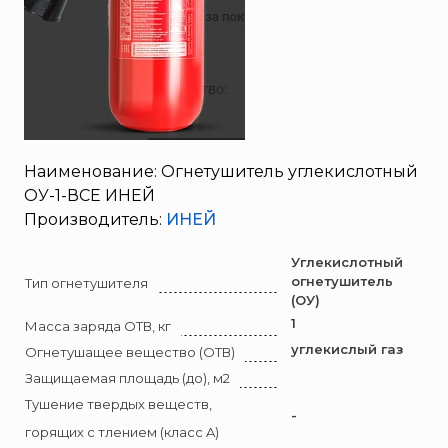
SERRA
Порошковые огнетушители (ОП) с повышенными
тушащими свойствами
System Sensor
ПЕНОСМЕСИТЕЛЬ (ДОЗАТОР)
TYTAN MAX
UNIVET
«Pohorje» Mirna
«TFT» США
Наименование: Огнетушитель углекислотный
«Зелинский групп»
ОУ-1-ВСЕ ИНЕЙ
Производитель:
ИНЕЙ
«Спотви»
«Шанс»
Углекислотный
АО «КОРПОРАЦИЯ
огнетушитель
Тип огнетушителя
«РОСХИМЗАЩИТА»
(ОУ)
1
Масса заряда ОТВ, кг
АО «Тамбовмаш»
углекислый газ
Огнетушащее вещество (ОТВ)
АРТИ
Защищаемая площадь (до), м2
Болид
Тушение твердых веществ,
-
Бонус-Вита
горящих с тлением (класс A)