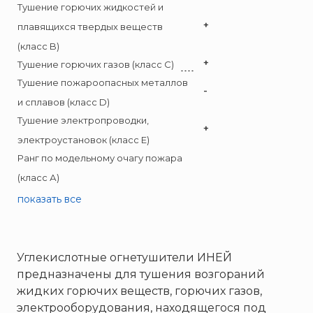
Брандбулл
Тушение горючих жидкостей и
Бриз-Кама
+
плавящихся твердых веществ
Диапазон+
(класс B)
+
Ермак
Тушение горючих газов (класс C)
Тушение пожароопасных металлов
ЕСО
-
и сплавов (класс D)
ИВС-Сигналспецавтоматика
Тушение электропроводки,
ИНЕЙ
+
электроустановок (класс E)
Квазар
Ранг по модельному очагу пожара
Коруфайер
(класс А)
М-01.ру
показать все
Магазин 01
Магнито-Контакт
МИГ
Углекислотные огнетушители ИНЕЙ
предназначены для тушения возгораний
Минипожарный
жидких горючих веществ, горючих газов,
Неизвестный производитель
электрооборудования, находящегося под