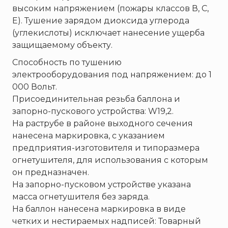
Пожнанотех
высоким напряжением (пожары классов В, С,
Полисервис
Е). Тушение зарядом диоксида углерода
(углекислоты) исключает нанесение ущерба
Прибор
защищаемому объекту.
Ратоборец
Способность по тушению
РИФ
электрооборудования под напряжением: до 1
Риэлта
000 Вольт.
РУБЕЖ
Присоединительная резьба баллона и
Русинтэк
запорно-пускового устройства: W19,2.
На раструбе в районе выходного сечения
Сalisia Vulcan
нанесена маркировка, с указанием
Сибирский Арсенал
предприятия-изготовителя и типоразмера
Спектрон НПО
огнетушителя, для использования с которым
Спецавтоматика
он предназначен.
На запорно-пусковом устройстве указана
Специнформатика-СИ
масса огнетушителя без заряда.
Спецприбор
На баллон нанесена маркировка в виде
СПИ
четких и нестираемых надписей: Товарный