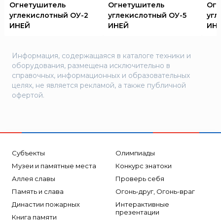
Огнетушитель
Огнетушитель
Огн
углекислотный ОУ-2
углекислотный ОУ-5
угл
ИНЕЙ
ИНЕЙ
ИН
Информация, содержащаяся в каталоге техники и
оборудования, размещена исключительно в
справочных, информационных и образовательных
целях, не является рекламой, а также публичной
офертой.
Субъекты
Олимпиады
Музеи и памятные места
Конкурс знатоки
Аллея славы
Проверь себя
Память и слава
Огонь-друг, Огонь-враг
Династии пожарных
Интерактивные
презентации
Книга памяти