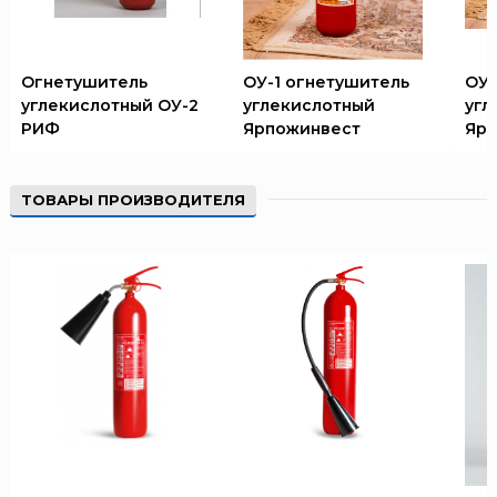
Огнетушитель
ОУ-1 огнетушитель
ОУ-
углекислотный ОУ-2
углекислотный
угл
РИФ
Ярпожинвест
Ярп
ТОВАРЫ ПРОИЗВОДИТЕЛЯ