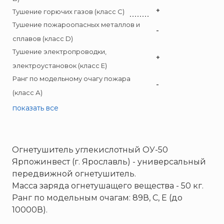
Брандбулл
+
Тушение горючих газов (класс C)
Бриз-Кама
Тушение пожароопасных металлов и
-
Диапазон+
сплавов (класс D)
Ермак
Тушение электропроводки,
+
ЕСО
электроустановок (класс E)
ИВС-Сигналспецавтоматика
Ранг по модельному очагу пожара
-
ИНЕЙ
(класс А)
Квазар
показать все
Коруфайер
М-01.ру
Огнетушитель углекислотный ОУ-50
Магазин 01
Ярпожинвест (г. Ярославль) - универсальный
Магнито-Контакт
передвижной огнетушитель.
МИГ
Масса заряда огнетушащего вещества - 50 кг.
Минипожарный
Ранг по модельным очагам: 89В, С, Е (до
10000В).
Неизвестный производитель