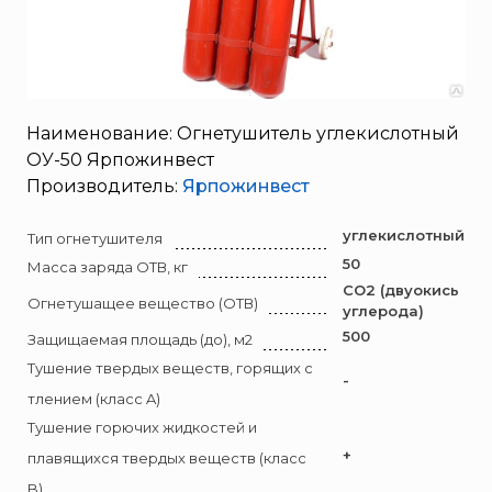
SERRA
Порошковые огнетушители (ОП) с повышенными
тушащими свойствами
System Sensor
ПЕНОСМЕСИТЕЛЬ (ДОЗАТОР)
TYTAN MAX
UNIVET
Наименование: Огнетушитель углекислотный
«Pohorje» Mirna
ОУ-50 Ярпожинвест
«TFT» США
Производитель:
Ярпожинвест
«Зелинский групп»
углекислотный
Тип огнетушителя
«Спотви»
50
Масса заряда ОТВ, кг
«Шанс»
СО2 (двуокись
Огнетушащее вещество (ОТВ)
АО «КОРПОРАЦИЯ
углерода)
«РОСХИМЗАЩИТА»
500
Защищаемая площадь (до), м2
АО «Тамбовмаш»
Тушение твердых веществ, горящих с
-
АРТИ
тлением (класс A)
Тушение горючих жидкостей и
Болид
+
плавящихся твердых веществ (класс
Бонус-Вита
B)