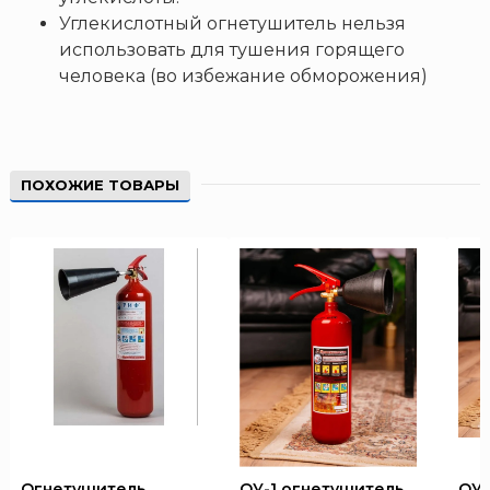
Углекислотный огнетушитель нельзя
использовать для тушения горящего
человека (во избежание обморожения)
ПОХОЖИЕ ТОВАРЫ
Огнетушитель
ОУ-1 огнетушитель
ОУ-