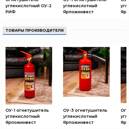
углекислотный ОУ-2
углекислотный
угл
РИФ
Ярпожинвест
Ярп
ТОВАРЫ ПРОИЗВОДИТЕЛЯ
ОУ-1 огнетушитель
ОУ-3 огнетушитель
Огн
углекислотный
углекислотный
угл
Ярпожинвест
Ярпожинвест
Ярп