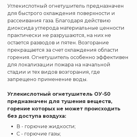
Пожнанотех
Углекислотный огнетушитель предназначен
Полисервис
для быстрого охлаждения поверхности и
Прибор
рассеивания газа. Благодаря действию
диоксида углерода материальные ценности
Ратоборец
практически не разрушаются, на них не
РИФ
остается разводов и пятен. Возгорание
Риэлта
прекращается за счет охлаждения области
РУБЕЖ
горения. Огнетушитель особенно эффективен
для локализации пожара на начальной
Русинтэк
стадии и тех видов возгорания, где
Сalisia Vulcan
запрещено применение воды.
Сибирский Арсенал
Спектрон НПО
Углекислотный огнетушитель ОУ-50
предназначен для тушения веществ,
Спецавтоматика
горение которых не может происходить
Специнформатика-СИ
без доступа воздуха:
Спецприбор
В - горючие жидкости;
СПИ
С - горючие газы;