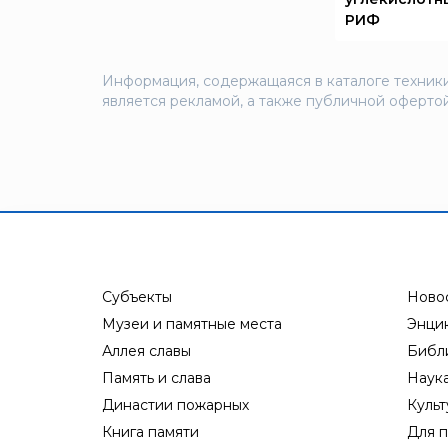
Пожнанотех
РИФ
Полисервис
Прибор
Информация, содержащаяся в каталоге техники
является рекламой, а также публичной офертой
Ратоборец
РИФ
Риэлта
РУБЕЖ
Русинтэк
Сalisia Vulcan
Сибирский Арсенал
Субъекты
Ново
Спектрон НПО
Музеи и памятные места
Энци
Спецавтоматика
Аллея славы
Библ
Специнформатика-СИ
Память и слава
Наук
Династии пожарных
Культ
Спецприбор
Книга памяти
Для п
СПИ