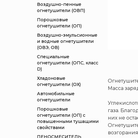
Воздушно-пенные
огнетушители (ОВП)
Порошковые
огнетушители (ОП)
Воздушно-эмульсионные
и водные огнетушители
(ОВЭ, ОВ)
Специальные
огнетушители (ОПС, класс
D)
Хладоновые
Огнетушите
огнетушители (ОХ)
Масса заряд
Автомобильные
огнетушители
Углекислот
Порошковые
газа. Благ
огнетушители (ОП) с
них не ост
повышенными тушащими
Огнетушите
свойствами
возгорания
ПЕНОСМЕСИТЕЛЬ