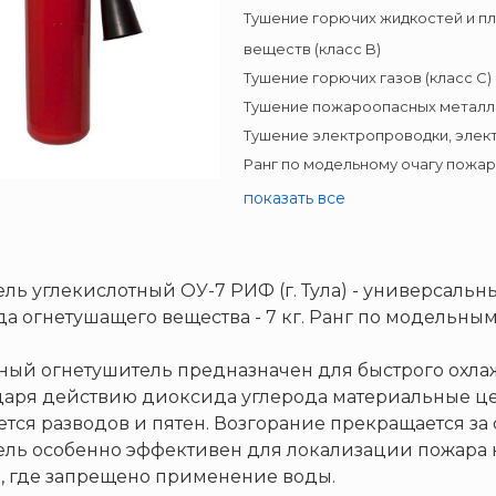
Тушение горючих жидкостей и п
веществ (класс B)
Тушение горючих газов (класс C)
Тушение пожароопасных металлов
Тушение электропроводки, элект
Ранг по модельному очагу пожара
показать все
ль углекислотный ОУ-7 РИФ (г. Тула) - универсаль
а огнетушащего вещества - 7 кг. Ранг по модельным о
ный огнетушитель предназначен для быстрого охл
одаря действию диоксида углерода материальные це
ается разводов и пятен. Возгорание прекращается за
ль особенно эффективен для локализации пожара н
, где запрещено применение воды.