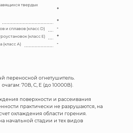
лавящихся твердых
+
+
-
 и сплавов (класс D)
+
роустановок (класс E)
-
 (класс А)
ный переносной огнетушитель.
чагам: 70В, С, Е (до 10000В).
аждения поверхности и рассеивания
нности практически не разрушаются, на
 счет охлаждения области горения.
а начальной стадии и тех видов