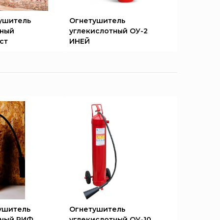
ушитель
Огнетушитель
тный
углекислотный ОУ-2
ст
ИНЕЙ
ушитель
Огнетушитель
тный РИФ
углекислотный ОУ-10