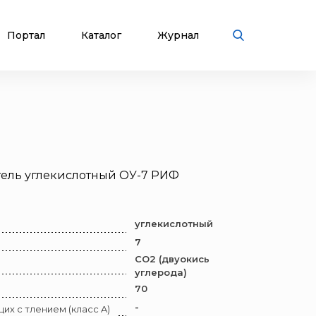
Портал
Каталог
Журнал
ель углекислотный ОУ-7 РИФ
углекислотный
7
СО2 (двуокись
углерода)
70
-
их с тлением (класс A)