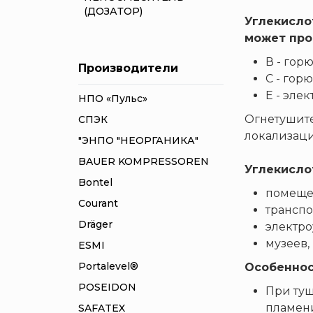
(ДОЗАТОР)
Углекисло
может про
В - гор
Производители
С - гор
Е - эле
НПО «Пульс»
Огнетушит
СПЭК
локализаци
"ЭНПО "НЕОРГАНИКА"
BAUER KOMPRESSOREN
Углекисло
Bontel
помещен
Courant
транспо
Dräger
электро
музеев,
ESMI
Portalevel®
Особеннос
POSEIDON
При туш
пламени
SAFATEX