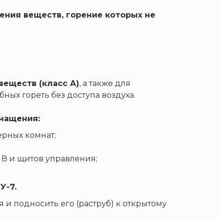
ния веществ, горение которых не
веществ (класс А)
, а также для
ных гореть без доступа воздуха.
нащения:
рных комнат;
 В и щитов управления;
У-7.
 и подносить его (раструб) к открытому