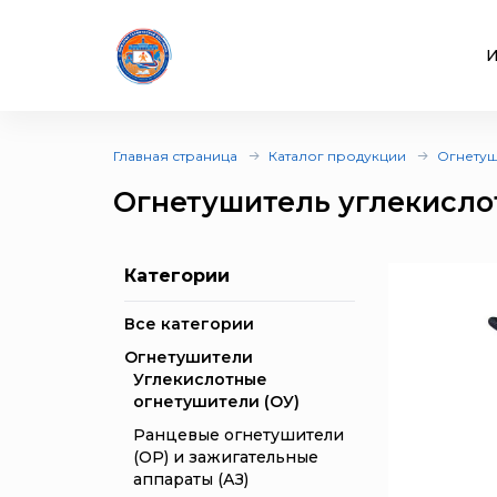
И
Главная страница
Каталог продукции
Огнетуш
Огнетушитель углекисло
Категории
Все категории
Огнетушители
Углекислотные
огнетушители (ОУ)
Ранцевые огнетушители
(ОР) и зажигательные
аппараты (АЗ)