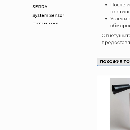
После и
SERRA
противн
System Sensor
Углекис
TYTAN MAX
обморо
UNIVET
Огнетушит
«Pohorje» Mirna
предоставл
«TFT» США
«Зелинский групп»
ПОХОЖИЕ Т
«Спотви»
«Шанс»
АО «КОРПОРАЦИЯ
«РОСХИМЗАЩИТА»
АО «Тамбовмаш»
АРТИ
Болид
Бонус-Вита