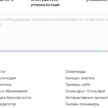
углекислотный
 и оборудования, размещена исключительно в справочных, 
.
сти
Олимпиады
клопедия
Конкурс знатоки
иотека
Проверь себя
а и образование
Огонь-друг, Огонь-враг
ура безопасности
Интерактивные презен
едагогов
Онлайн-тренажеры