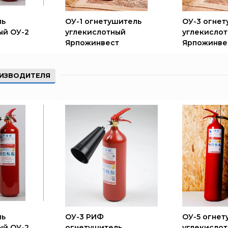
ль
ОУ-1 огнетушитель
ОУ-3 огнет
ый ОУ-2
углекислотный
углекисло
Ярпожинвест
Ярпожинве
ИЗВОДИТЕЛЯ
ль
ОУ-3 РИФ
ОУ-5 огнет
ый ОУ-2
огнетушитель
углекисло