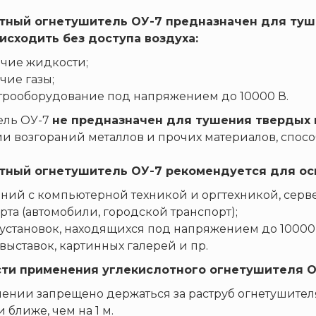
тный огнетушитель ОУ-7 предназначен для туше
исходить без доступа воздуха:
ючие жидкости;
ючие газы;
ктрооборудование под напряжением до 10000 В.
ель ОУ-7
не предназначен для тушения твердых 
и возгораний металлов и прочих материалов, способ
тный огнетушитель ОУ-7 рекомендуется для ос
ий с компьютерной техникой и оргтехникой, серве
рта (автомобили, городской транспорт);
установок, находящихся под напряжением до 10000
 выставок, картинных галерей и пр.
ти применения углекислотного огнетушителя О
ении запрещено держаться за раструб огнетушителя
 ближе, чем на 1 м.