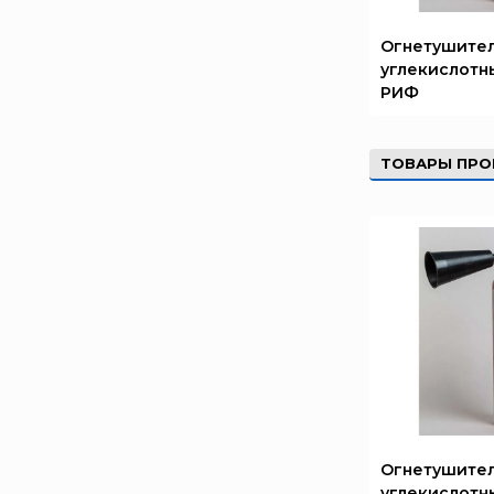
Брандбулл
Огнетушите
Бриз-Кама
углекислотн
Диапазон+
РИФ
Ермак
ЕСО
ТОВАРЫ ПРО
ИВС-Сигналспецавтоматика
ИНЕЙ
Квазар
Коруфайер
М-01.ру
Магазин 01
Магнито-Контакт
МИГ
Минипожарный
Огнетушите
Неизвестный производитель
углекислотн