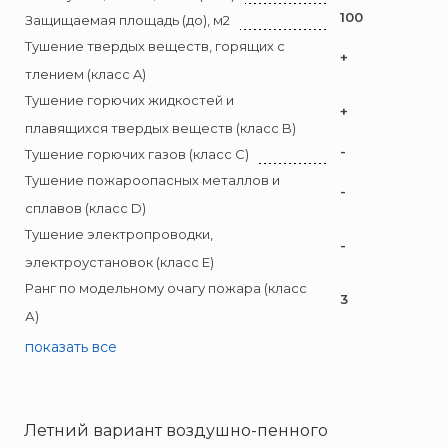
Пожнанотех
100
Защищаемая площадь (до), м2
Полисервис
Тушение твердых веществ, горящих с
+
Прибор
тлением (класс A)
Ратоборец
Тушение горючих жидкостей и
+
РИФ
плавящихся твердых веществ (класс B)
-
Риэлта
Тушение горючих газов (класс C)
Тушение пожароопасных металлов и
РУБЕЖ
-
сплавов (класс D)
Русинтэк
Тушение электропроводки,
Сalisia Vulcan
-
электроустановок (класс E)
Сибирский Арсенал
Ранг по модельному очагу пожара (класс
3
Спектрон НПО
А)
Спецавтоматика
показать все
Специнформатика-СИ
Спецприбор
СПИ
Летний вариант воздушно-пенного