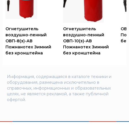
Огнетушитель
Огнетушитель
ОВП
воздушно-пенный
воздушно-пенный
Пож
ОВП-8(з)-АВ
ОВП-10(з)-АВ
без
Пожнанотех Зимний
Пожнанотех Зимний
без кронштейна
без кронштейна
Информация, содержащаяся в каталоге техники и
оборудования, размещена исключительно в
справочных, информационных и образовательных
целях, не является рекламой, а также публичной
офертой.