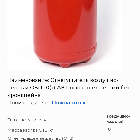
Брандбулл
Бриз-Кама
Диапазон+
Ермак
ЕСО
ИВС-Сигналспецавтоматика
ИНЕЙ
Квазар
Коруфайер
Наименование: Огнетушитель воздушно-
М-01.ру
пенный ОВП-10(з)-АВ Пожнанотех Летний без
Магазин 01
кронштейна
Производитель:
Пожнанотех
Магнито-Контакт
МИГ
воздушно-
Тип огнетушителя
пенный
Минипожарный
10
Масса заряда ОТВ, кг
Неизвестный производитель
Огнетушащее вещество (ОТВ)