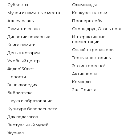
Субъекты
Олимпиады
Музеи и памятные места
Конкурс знатоки
Аллея славы
Проверь себя
Память и слава
Огонь-друг, Огонь-враг
Династии пожарных
Интерактивные
презентации
Книга памяти
Онлайн-тренажеры
День в истории
Тесты и викторины
Учебный центр
Это интересно!
#вдпо130лет
Активности
Новости
Команды
Энциклопедия
Зал Почета
Библиотека
Наука и образование
Культура безопасности
Для педагогов
Виртуальный музей
Журнал