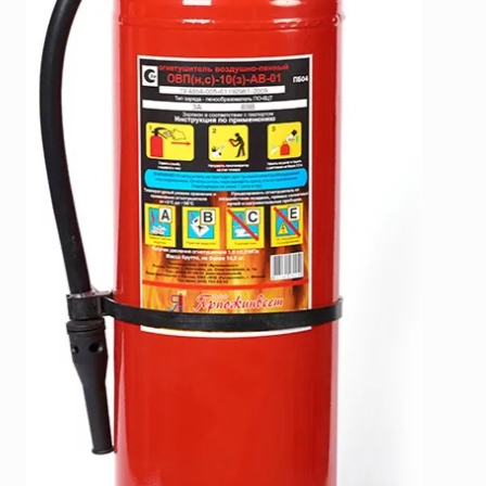
SERRA
Порошковые огнетушители (ОП) с повышенными
тушащими свойствами
System Sensor
ПЕНОСМЕСИТЕЛЬ (ДОЗАТОР)
TYTAN MAX
UNIVET
«Pohorje» Mirna
«TFT» США
«Зелинский групп»
«Спотви»
«Шанс»
АО «КОРПОРАЦИЯ
«РОСХИМЗАЩИТА»
АО «Тамбовмаш»
АРТИ
Болид
Бонус-Вита