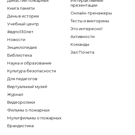
Династии пожарных
Интерактивные
презентации
Книга памяти
Онлайн-тренажеры
День в истории
Тесты и викторины
Учебный центр
Это интересно!
#вдпо130лет
Активности
Новости
Команды
Энциклопедия
Зал Почета
Библиотека
Наука и образование
Культура безопасности
Для педагогов
Виртуальный музей
Журнал
Видеоролики
Фильмы о пожарных
Мультфильмы о пожарных
Брандистика