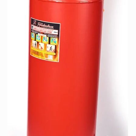
SERRA
Порошковые огнетушители (ОП) с повышенными
тушащими свойствами
System Sensor
ПЕНОСМЕСИТЕЛЬ (ДОЗАТОР)
TYTAN MAX
UNIVET
«Pohorje» Mirna
«TFT» США
«Зелинский групп»
«Спотви»
«Шанс»
АО «КОРПОРАЦИЯ
«РОСХИМЗАЩИТА»
АО «Тамбовмаш»
АРТИ
Болид
Бонус-Вита