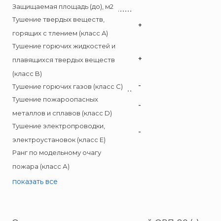
Пожнанотех
Защищаемая площадь (до), м2
Полисервис
Тушение твердых веществ,
+
Прибор
горящих с тлением (класс A)
Тушение горючих жидкостей и
Ратоборец
+
плавящихся твердых веществ
РИФ
(класс B)
Риэлта
-
Тушение горючих газов (класс C)
РУБЕЖ
Тушение пожароопасных
-
Русинтэк
металлов и сплавов (класс D)
Сalisia Vulcan
Тушение электропроводки,
-
Сибирский Арсенал
электроустановок (класс E)
Спектрон НПО
Ранг по модельному очагу
Спецавтоматика
пожара (класс А)
Специнформатика-СИ
показать все
Спецприбор
СПИ