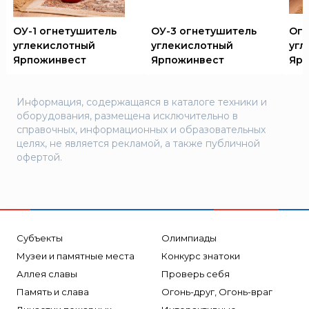
ОУ-1 огнетушитель
ОУ-3 огнетушитель
Огн
углекислотный
углекислотный
угл
Ярпожинвест
Ярпожинвест
Ярп
Информация, содержащаяся в каталоге техники и
оборудования, размещена исключительно в
справочных, информационных и образовательных
целях, не является рекламой, а также публичной
офертой.
Субъекты
Олимпиады
Музеи и памятные места
Конкурс знатоки
Аллея славы
Проверь себя
Память и слава
Огонь-друг, Огонь-враг