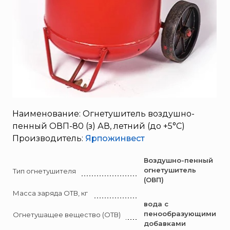
Брандбулл
Бриз-Кама
Диапазон+
Ермак
ЕСО
ИВС-Сигналспецавтоматика
ИНЕЙ
Квазар
Наименование: Огнетушитель воздушно-
Коруфайер
пенный ОВП-80 (з) АВ, летний (до +5°С)
Производитель:
Ярпожинвест
М-01.ру
Магазин 01
Воздушно-пенный
огнетушитель
Магнито-Контакт
Тип огнетушителя
(ОВП)
МИГ
Масса заряда ОТВ, кг
Минипожарный
вода с
пенообразующими
Огнетушащее вещество (ОТВ)
Неизвестный производитель
добавками