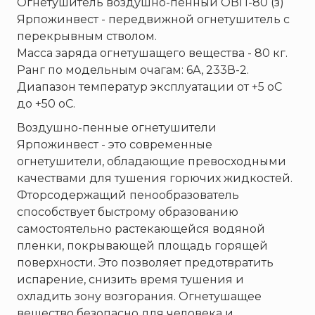
Огнетушитель воздушно-пенный ОВП-80 (з)
ТЕМПЕРО
Ярпожинвест - передвижной огнетушитель с
Феникс
перекрывным стволом.
Элемент
Масса заряда огнетушащего вещества - 80 кг.
Эридан
Ранг по модельным очагам: 6А, 233В-2.
Диапазон температур эксплуатации от +5 oС
ЮНИТЕСТ
до +50 oС.
Ярпожинвест
Воздушно-пенные огнетушители
Ярпожинвест - это современные
огнетушители, обладающие превосходными
качествами для тушения горючих жидкостей.
Фторсодержащий пенообразователь
способствует быстрому образованию
самостоятельно растекающейся водяной
пленки, покрывающей площадь горящей
поверхности. Это позволяет предотвратить
испарение, снизить время тушения и
охладить зону возгорания. Огнетушащее
вещество безопасно для человека и