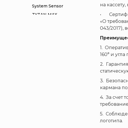
на кассету,
System Sensor
• Сертифиц
TYTAN MAX
«О требова
UNIVET
043/2017), 
«Pohorje» Mirna
Преимущес
«TFT» США
1. Операти
«Зелинский групп»
160° и угла
«Спотви»
2. Гаранти
«Шанс»
статическую
АО «КОРПОРАЦИЯ
«РОСХИМЗАЩИТА»
3. Безопас
кармана под
АО «Тамбовмаш»
4. За счет 
АРТИ
требование
Болид
5. Соблюде
Бонус-Вита
логотипа.
Брандбулл