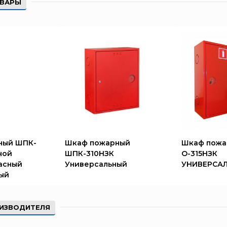
ОВАРЫ
ный ШПК-
Шкаф пожарный
Шкаф пожа
ной
ШПК-310НЗК
О-315НЗК
асный
Универсальный
УНИВЕРСА
ый
ИЗВОДИТЕЛЯ