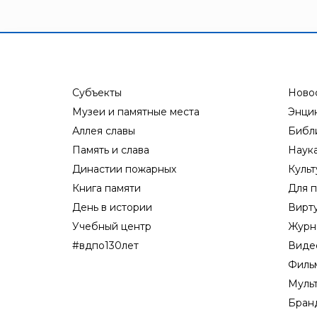
Субъекты
Ново
Музеи и памятные места
Энци
Аллея славы
Библ
Память и слава
Наук
Династии пожарных
Культ
Книга памяти
Для п
День в истории
Вирт
Учебный центр
Журн
#вдпо130лет
Виде
Филь
Муль
Бран