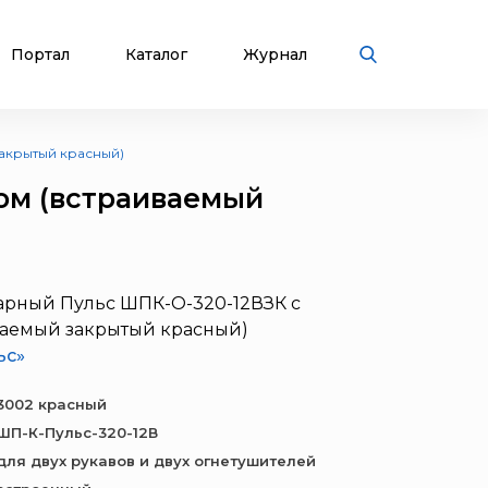
Портал
Каталог
Журнал
акрытый красный)
ом (встраиваемый
рный Пульс ШПК-О-320-12ВЗК с
ваемый закрытый красный)
ьс»
3002 красный
ШП-К-Пульс-320-12В
для двух рукавов и двух огнетушителей