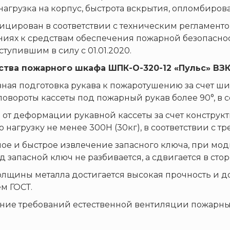
 нагрузка на корпус, быстрота вскрытия, опломбиров
ирован в соответствии с техническим регламенто
ниях к средствам обеспечения пожарной безопасно
вступившим в силу с 01.01.2020.
тва пожарного шкафа ШПК-О-320-12 «Пульс» ВЗК
вная подготовка рукава к пожаротушению за счет ш
 повороты кассеты под пожарный рукав более 90°, в 
я от деформации рукавной кассеты за счет конструк
 нагрузку не менее 300Н (30кг), в соответствии с т
ное и быстрое извлечение запасного ключа, при мо
 запасной ключ не разбивается, а сдвигается в стор
толщины металла достигается высокая прочность и до
м ГОСТ.
ние требований естественной вентиляции пожарных