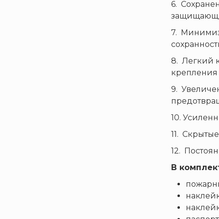
6. Сохране
Бриз-Кама
защищающе
Диапазон+
7. Миними
Ермак
сохранност
ЕСО
8. Легкий 
ИВС-Сигналспецавтоматика
крепления 
ИНЕЙ
9. Увеличе
Квазар
предотвращ
Коруфайер
10. Усилен
М-01.ру
11. Скрыты
Магазин 01
12. Постоя
Магнито-Контакт
В комплек
МИГ
Минипожарный
пожарны
наклейк
Неизвестный производитель
наклейк
Пожнанотех