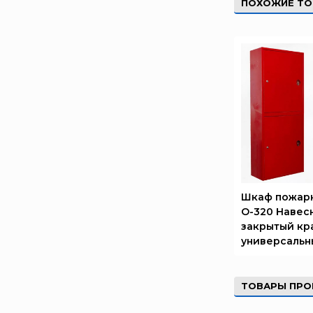
ПОХОЖИЕ Т
Феникс
Элемент
Эридан
ЮНИТЕСТ
Ярпожинвест
Шкаф пожар
О-320 Навес
закрытый кр
универсальн
ТОВАРЫ ПРО