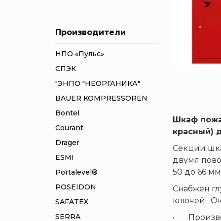
Производители
НПО «Пульс»
СПЭК
"ЭНПО "НЕОРГАНИКА"
BAUER KOMPRESSOREN
Bontel
Шкаф пожа
Courant
красный) 
Dräger
Секции шка
ESMI
двумя пово
50 до 66 м
Portalevel®
POSEIDON
Снабжен гл
ключей . О
SAFATEX
SERRA
• Произвед