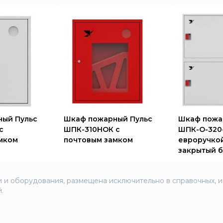
ный Пульс
Шкаф пожарный Пульс
Шкаф пожа
с
ШПК-310НОК с
ШПК-О-320-
мком
почтовым замком
евроручкой
закрытый б
 и оборудования, размещена исключительно в справочных, 
.