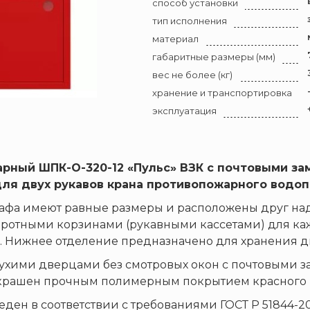
способ установки
тип исполнения
материал
габаритные размеры (мм)
вес не более (кг)
хранение и транспортировка
эксплуатация
рный ШПК-О-320-12 «Пульс» ВЗК с почтовыми зам
для двух рукавов крана противопожарного водоп
фа имеют равные размеры и расположены друг над
ротными корзинами (рукавными кассетами) для ка
м. Нижнее отделение предназначено для хранения д
ухими дверцами без смотровых окон с почтовыми 
крашен прочным полимерным покрытием красного 
ен в соответствии с требованиями ГОСТ Р 51844-20