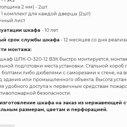
- 1 экз.
(толщина 2 мм) - 2шт.
 1 комплект для каждой дверцы (2шт)
очный лист
луатации шкафа
- 10 лет.
ый срок службы шкафа
- 12 месяцев со дня реализ
ти монтажа:
каф ШПК-О-320-12 ВЗК быстро монтируется, монтаж
ьной подготовки места установки. Стальной короб
болтами либо дюбелями с саморезами к стене, на
 здания или промышленного объекта. Высота установ
я удобного доступа к первичным средствам пожар
тивопожарной безопасности.
изготовление шкафа на заказ из нержавеющей ст
льным размерам, цветам и перфорацией.