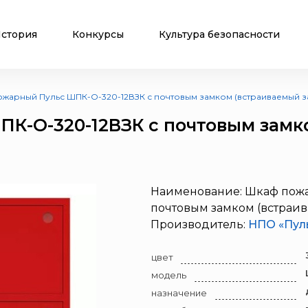
стория
Конкурсы
Культура безопасности
жарный Пульс ШПК-О-320-12ВЗК с почтовым замком (встраиваемый з
К-О-320-12ВЗК с почтовым замк
Наименование: Шкаф пожа
почтовым замком (встраи
Производитель:
НПО «Пул
цвет
модель
назначение