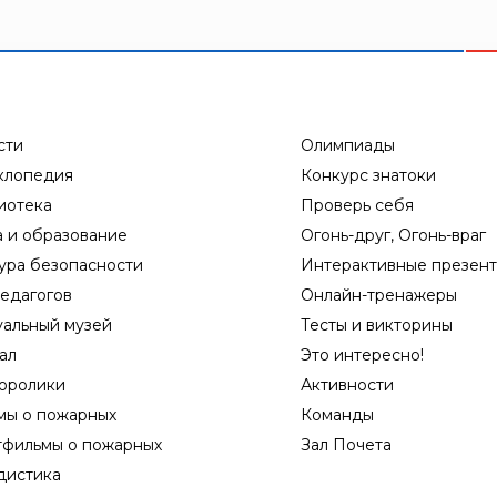
сти
Олимпиады
клопедия
Конкурс знатоки
иотека
Проверь себя
а и образование
Огонь-друг, Огонь-враг
ура безопасности
Интерактивные презен
едагогов
Онлайн-тренажеры
уальный музей
Тесты и викторины
ал
Это интересно!
оролики
Активности
мы о пожарных
Команды
тфильмы о пожарных
Зал Почета
дистика