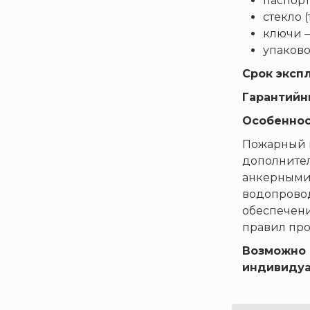
паспорт 
Полисервис
стекло 
Прибор
ключи –
упаков
Ратоборец
РИФ
Срок эксп
Риэлта
Гарантийн
РУБЕЖ
Особеннос
Русинтэк
Пожарный ш
Сalisia Vulcan
дополнител
Сибирский Арсенал
анкерными 
водопровод
Спектрон НПО
обеспечени
Спецавтоматика
правил про
Специнформатика-СИ
Возможно 
Спецприбор
индивидуа
СПИ
ТЕМПЕРО