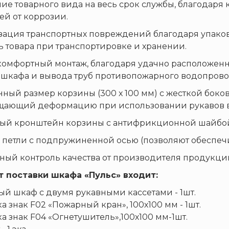
ние товарного вида на весь срок службы, благодаря
й от коррозии.
зация транспортных повреждений благодаря упако
ь товара при транспортировке и хранении.
комфортный монтаж, благодаря удачно расположен
шкафа и вывода труб противопожарного водопрово
нный размер корзины (300 х 100 мм) с жесткой бок
ающий деформацию при использовании рукавов ве
ный кронштейн корзины с антифрикционной шайбо
е петли с подпружиненной осью (позволяют обеспеч
нный контроль качества от производителя продукции
т поставки шкафа
«Пульс»
входит:
й шкаф с двумя рукавными кассетами - 1шт.
а знак F02 «Пожарный кран», 100х100 мм - 1шт.
а знак F04 «Огнетушитель»,100х100 мм-1шт.