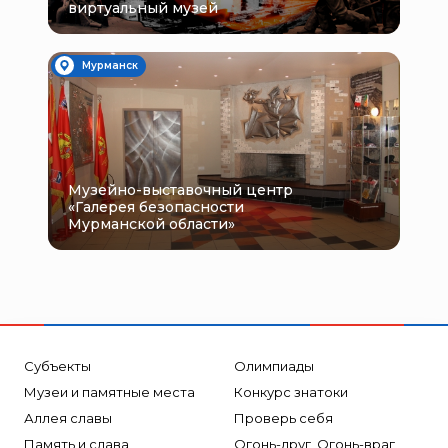
виртуальный музей
Мурманск
Музейно-выставочный центр
«Галерея безопасности
Мурманской области»
Субъекты
Олимпиады
Музеи и памятные места
Конкурс знатоки
Аллея славы
Проверь себя
Память и слава
Огонь-друг, Огонь-враг