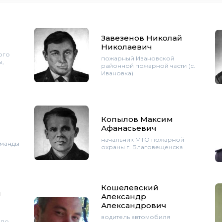
Завезенов Николай
Николаевич
ого
пожарный Ивановской
ы,
районной пожарной части (с.
Ивановка)
Копылов Максим
Афанасьевич
начальник МТО пожарной
оманды
охраны г. Благовещенска
Кошелевский
й
Александр
Александрович
водитель автомобиля
 по