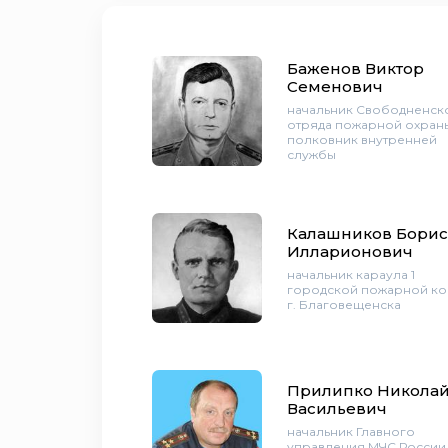
Баженов Виктор
Семенович
начальник Свободненск
отряда пожарной охран
полковник внутренней
службы
Калашников Борис
Илларионович
начальник караула 1
городской пожарной к
г. Благовещенска
Прилипко Никола
Васильевич
начальник Главного
управления МЧС России