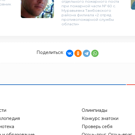
отдельного пожарного поста
ковник
при пожарной части № 60 с.
Муравьевка Тамбовского
района филиала «2 отряд
противопожарной службы
области»
Поделиться:
сти
Олимпиады
клопедия
Конкурс знатоки
иотека
Проверь себя
а и образование
Огонь-друг, Огонь-враг