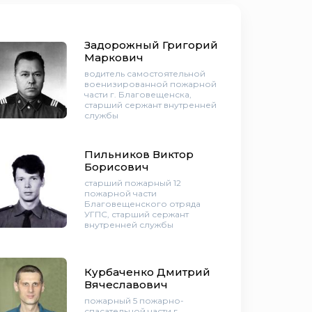
Задорожный Григорий
Маркович
водитель самостоятельной
военизированной пожарной
части г. Благовещенска,
старший сержант внутренней
службы
Пильников Виктор
Борисович
старший пожарный 12
пожарной части
Благовещенского отряда
УГПС, старший сержант
внутренней службы
Курбаченко Дмитрий
Вячеславович
пожарный 5 пожарно-
спасательной части г.