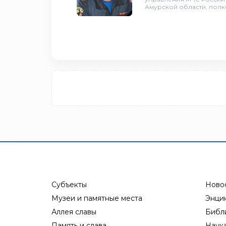
Амурской области, пол
Субъекты
Ново
Музеи и памятные места
Энци
Аллея славы
Библ
Память и слава
Наук