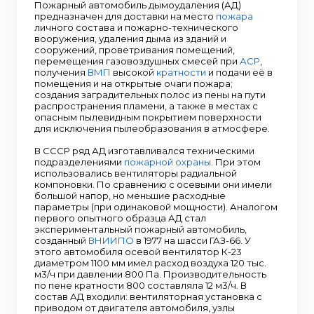
Пожарный автомобиль дымоудаления (АД)
предназначен для доставки на место
пожара
личного состава и пожарно-технического
вооружения, удаления дыма из зданий и
сооружений, проветривания помещений,
перемещения газовоздушных смесей при
АСР
,
получения
ВМП
высокой
кратности
и подачи её в
помещения и на открытые очаги пожара;
создания заградительных полос из пены на пути
распространения пламени, а также в местах с
опасным пылевидным покрытием поверхности
для исключения пылеобразования в атмосфере.
В СССР ряд АД изготавливался техническими
подразделениями
пожарной охраны
. При этом
использовались вентиляторы радиальной
компоновки. По сравнению с осевыми они имели
большой напор, но меньшие расходные
параметры (при одинаковой мощности). Аналогом
первого опытного образца АД стал
экспериментальный пожарный автомобиль,
созданный
ВНИИПО
в 1977 на шасси ГАЗ-66. У
этого автомобиля осевой вентилятор К-23
диаметром 1100 мм имел расход воздуха 120 тыс.
м3/ч при давлении 800 Па. Производительность
по пене кратности 800 составляла 12 м3/ч. В
состав АД входили: вентиляторная установка с
приводом от двигателя автомобиля, узлы