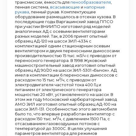
трансмиссии, ёмкость для
пенообразователя
,
пенная система,
всасывающие
и
напорные
рукава
, пенный рукав. Комплектующее
оборудование размещалось в отсеках кузова. В
последующие годы Варгашинский завод ППСО
при участии ВНИИПО изготовил ряд моделей
аналогичных АД с осевыми вентиляторами
разных моделей. Так, в 2006 принят опытный
образец АД-120 на шасси ЗИЛ-4334 с
комплектацией одним стационарным осевым
вентилятором и двумя переносными дымососами
производительностью 15 тыс. м3/ч с приводом от
переносного генератора. В 1998 Жуковский
машиностроительный завод изготовил опытный
образец АД 90/20 на шасси ЗИЛ-5301 «Бычок». АД
имел в комплектации 6 переносных дымососов с
3
расходом по 15 тыс. м
/ч, с приводом от
электродвигателя частотой тока 400 Гц и
питанием от электрического генератора
мощностью 20 кВт, установленного на шасси. В
этом же году Московский карбюраторный завод
АМО ЗИЛ изготовил опытный образец АД-100 на
шасси ЗИЛ-131. Особенностью этого автомобиля
было то, что впервые разработан вентилятор с
3
расходом 150 тыс. м
/ч, с давлением 1500 Па, с
отсасыванием газовоздушных потоков с
температурой до 3000С. В целях улучшения
параметров вентилятора для режимов