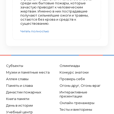
среди них бытовые пожары, которые
зачастую приводят к человеческим
жертвам. Именно в них пострадавшие
получают сильнейшие ожоги и травмы,
остаются без крова и средств к
существованию.
Читать полностью
Субъекты
Олимпиады
Музеи и памятные места
Конкурс знатоки
Аллея славы
Проверь себя
Память и слава
Огонь-друг, Огонь-враг
Династии пожарных
Интерактивные
презентации
Книга памяти
Онлайн-тренажеры
День в истории
Тесты и викторины
Учебный центр