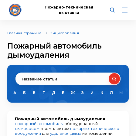
Пожарно-техническая
выставка
Главная страница
Энциклопедия
Пожарный автомобиль
дымоудаления
А
Б
В
Г
Д
Е
Ж
З
И
К
Л
М
Н
Пожарный автомобиль дымоудаления
–
пожарный автомобиль
, оборудованный
дымососом
и комплектом
пожарно-технического
вооружения
для
удаления дыма
из помещений.