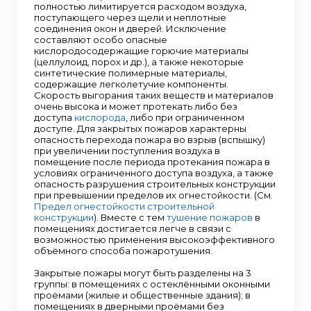
полностью лимитируется расходом воздуха,
поступающего через щели и неплотные
соединения окон и дверей. Исключение
составляют особо опасные
кислородосодержащие горючие материалы
(целлулоид, порох и др.), а также некоторые
синтетические полимерные материалы,
содержащие легколетучие компоненты.
Скорость выгорания таких веществ и материалов
очень высока и может протекать либо без
доступа
кислорода
, либо при ограниченном
доступе. Для закрытых пожаров характерны
опасность перехода пожара во взрыв (вспышку)
при увеличении поступления воздуха в
помещение после периода протекания пожара в
условиях ограниченного доступа воздуха, а также
опасность разрушения строительных конструкции
при превышении пределов их огнестойкости. (См.
Предел огнестойкости строительной
конструкции
). Вместе с тем
тушение пожаров
в
помещениях достигается легче в связи с
возможностью применения высокоэффективного
объёмного способа пожаротушения.
Закрытые пожары могут быть разделены на 3
группы: в помещениях с остеклёнными оконными
проёмами (жилые и общественные здания); в
помещениях в дверными проёмами без