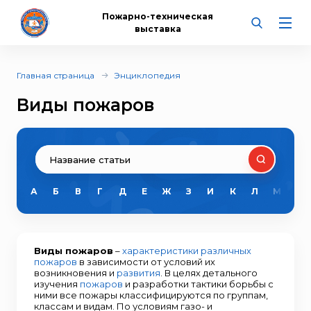
Пожарно-техническая
выставка
Главная страница
Энциклопедия
Виды пожаров
А
Б
В
Г
Д
Е
Ж
З
И
К
Л
М
Н
Виды пожаров
–
характеристики различных
пожаров
в зависимости от условий их
возникновения и
развития
. В целях детального
изучения
пожаров
и разработки тактики борьбы с
ними все пожары классифицируются по группам,
классам и видам. По условиям газо- и