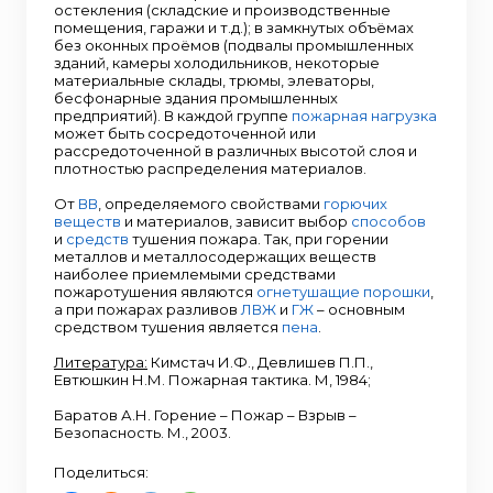
остекления (складские и производственные
помещения, гаражи и т.д.); в замкнутых объёмах
без оконных проёмов (подвалы промышленных
зданий, камеры холодильников, некоторые
материальные склады, трюмы, элеваторы,
бесфонарные здания промышленных
предприятий). В каждой группе
пожарная нагрузка
может быть сосредоточенной или
рассредоточенной в различных высотой слоя и
плотностью распределения материалов.
От
ВВ
, определяемого свойствами
горючих
веществ
и материалов, зависит выбор
способов
и
средств
тушения пожара. Так, при горении
металлов и металлосодержащих веществ
наиболее приемлемыми средствами
пожаротушения являются
огнетушащие порошки
,
а при пожарах разливов
ЛВЖ
и
ГЖ
– основным
средством тушения является
пена
.
Литература:
Кимстач И.Ф., Девлишев П.П.,
Евтюшкин Н.М. Пожарная тактика. М, 1984;
Баратов А.Н. Горение – Пожар – Взрыв –
Безопасность. М., 2003.
Поделиться: