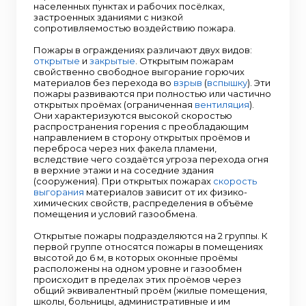
населенных пунктах и рабочих посёлках,
застроенных зданиями с низкой
сопротивляемостью воздействию пожара.
Пожары в ограждениях различают двух видов:
открытые
и
закрытые
. Открытым пожарам
свойственно свободное выгорание горючих
материалов без перехода во
взрыв
(
вспышку
). Эти
пожары развиваются при полностью или частично
открытых проёмах (ограниченная
вентиляция
).
Они характеризуются высокой скоростью
распространения горения с преобладающим
направлением в сторону открытых проёмов и
переброса через них факела пламени,
вследствие чего создаётся угроза перехода огня
в верхние этажи и на соседние здания
(сооружения). При открытых пожарах
скорость
выгорания
материалов зависит от их физико-
химических свойств, распределения в объёме
помещения и условий газообмена.
Открытые пожары подразделяются на 2 группы. К
первой группе относятся пожары в помещениях
высотой до 6 м, в которых оконные проёмы
расположены на одном уровне и газообмен
происходит в пределах этих проёмов через
общий эквивалентный проём (жилые помещения,
школы, больницы, административные и им