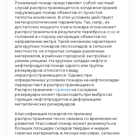
Локальный пожар представляет собой частный
случай распространяющегося, когда возгорание
окружающих пожар объектов от лучистой
теплоты исключено. В этих условиях действуют
метеорологические параметры. Так, напр., из
достаточно мощного очага пожара огонь может
распространяться в результате переброса
искр
и
головней в сторону негорящих объектов по
направлению ветра. Такой механизм характерен
для крупных пожаров лесоскладов, в сельской
местности, на открытых складах различных
материалов, в районах городской застройки с
узкими улицами. На крупных складах нефти и
нефтепродуктов пожар одного или группы
резервуаров относится к виду
нераспространяющихся. Однако при
определенных условиях пожары на нефтескладах
перерастают в распространяющиеся.
Распространение
горения
на соседние
резервуары может происходить при выбросах
горящих нефтепродуктов и деформациях
металлических резервуаров.
Классификация пожаров по признаку
распространения тесно связана со временем их
развития. Массовый пожар может возникнуть на
больших площадях складов твёрдых и жидких
горючих материалов, в лесных массивах, сельских