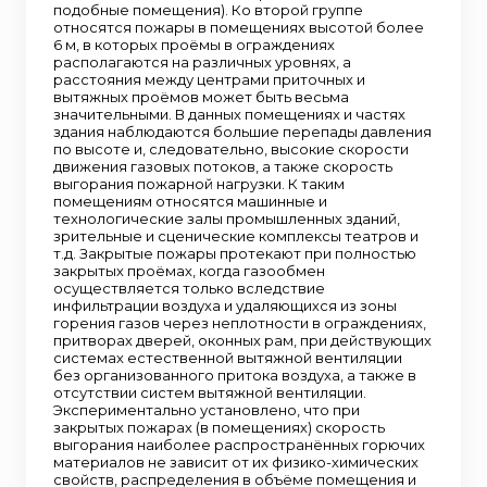
подобные помещения). Ко второй группе
относятся пожары в помещениях высотой более
6 м, в которых проёмы в ограждениях
располагаются на различных уровнях, а
расстояния между центрами приточных и
вытяжных проёмов может быть весьма
значительными. В данных помещениях и частях
здания наблюдаются большие перепады давления
по высоте и, следовательно, высокие скорости
движения газовых потоков, а также скорость
выгорания пожарной нагрузки. К таким
помещениям относятся машинные и
технологические залы промышленных зданий,
зрительные и сценические комплексы театров и
т.д. Закрытые пожары протекают при полностью
закрытых проёмах, когда газообмен
осуществляется только вследствие
инфильтрации воздуха и удаляющихся из зоны
горения газов через неплотности в ограждениях,
притворах дверей, оконных рам, при действующих
системах естественной вытяжной вентиляции
без организованного притока воздуха, а также в
отсутствии систем вытяжной вентиляции.
Экспериментально установлено, что при
закрытых пожарах (в помещениях) скорость
выгорания наиболее распространённых горючих
материалов не зависит от их физико-химических
свойств, распределения в объёме помещения и