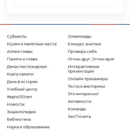
Субъекты
Олимпиады
Музеи и памятные места
Конкурс знатоки
Аллея славы
Проверь себя
Память и слава
Огонь-друг, Огонь-враг
Династии пожарных
Интерактивные
презентации
Книга памяти
Онлайн-тренажеры
День в истории
Тесты и викторины
Учебный центр
Это интересно!
#вдпо130лет
Активности
Новости
Команды
Энциклопедия
Зал Почета
Библиотека
Наука и образование