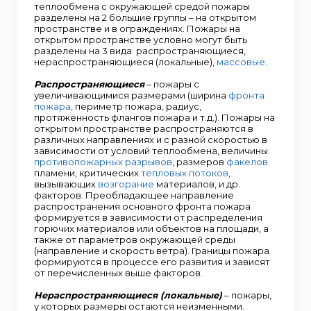
теплообмена с окружающей средой пожары
разделены на 2 большие группы – на открытом
пространстве и в ограждениях. Пожары на
открытом пространстве условно могут быть
разделены на 3 вида: распространяющиеся,
нераспространяющиеся (локальные),
массовые
.
Распространяющиеся
– пожары с
увеличивающимися размерами (ширина
фронта
пожара
, периметр пожара, радиус,
протяжённость флангов пожара и т.д.). Пожары на
открытом пространстве распространяются в
различных направлениях и с разной скоростью в
зависимости от условий теплообмена, величины
противопожарных разрывов
, размеров
факелов
пламени, критических
тепловых потоков
,
вызывающих
возгорание
материалов, и др.
факторов. Преобладающее направление
распространения основного фронта пожара
формируется в зависимости от распределения
горючих материалов или объектов на площади, а
также от параметров окружающей среды
(направление и скорость ветра). Границы пожара
формируются в процессе его развития и зависят
от перечисленных выше факторов.
Нераспространяющиеся (локальные)
– пожары,
у которых размеры остаются неизменными.