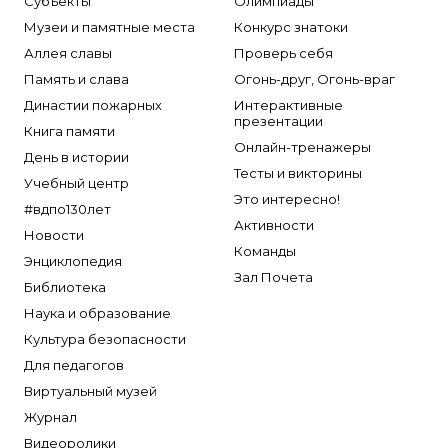
Полумаски фильтрующие
Субъекты
Олимпиады
SERRA
Музеи и памятные места
Конкурс знатоки
Полумаски фильтрующие промышленные
System Sensor
Аллея славы
Проверь себя
Изолирующие СИЗОД
TYTAN MAX
Память и слава
Огонь-друг, Огонь-враг
Полумаски фильтрующие гражданские
UNIVET
Династии пожарных
Интерактивные
Комплектующие и принадлежности
презентации
«Pohorje» Mirna
Книга памяти
Онлайн-тренажеры
День в истории
«TFT» США
Тесты и викторины
Учебный центр
«Зелинский групп»
Это интересно!
#вдпо130лет
«Спотви»
Активности
Новости
«Шанс»
Команды
Энциклопедия
Зал Почета
АО «КОРПОРАЦИЯ
Библиотека
«РОСХИМЗАЩИТА»
Наука и образование
АО «Тамбовмаш»
Культура безопасности
АРТИ
Для педагогов
Болид
Виртуальный музей
Журнал
Бонус-Вита
Видеоролики