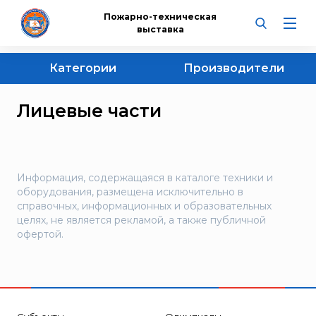
Пожарно-техническая
выставка
Категории
Производители
НПО «Пульс»
Все категории
Лицевые части
СПЭК
Респираторы
Лицевые части
"ЭНПО "НЕОРГАНИКА"
Панорамные маски
BAUER KOMPRESSOREN
Полумаски
Bontel
Информация, содержащаяся в каталоге техники и
Шлем-маски
оборудования, размещена исключительно в
Courant
справочных, информационных и образовательных
Фильтры
Dräger
целях, не является рекламой, а также публичной
Фильтры комбинированные
офертой.
ESMI
Фильтры противоаэрозольные
Portalevel®
Фильтры противогазовые
POSEIDON
Регенеративные патроны
SAFATEX