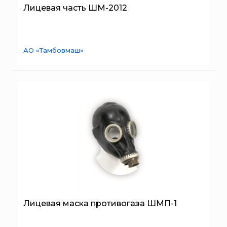
Полумаски фильтрующие
SERRA
Лицевая часть ШМ-2012
Полумаски фильтрующие промышленные
System Sensor
Изолирующие СИЗОД
TYTAN MAX
Полумаски фильтрующие гражданские
АО «Тамбовмаш»
UNIVET
Комплектующие и принадлежности
«Pohorje» Mirna
«TFT» США
«Зелинский групп»
«Спотви»
«Шанс»
АО «КОРПОРАЦИЯ
«РОСХИМЗАЩИТА»
АО «Тамбовмаш»
АРТИ
Болид
Лицевая маска противогаза ШМП-1
Бонус-Вита