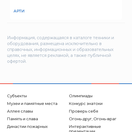
Брандбулл
Бриз-Кама
АРТИ
Диапазон+
Ермак
ЕСО
Информация, содержащаяся в каталоге техники и
оборудования, размещена исключительно в
ИВС-Сигналспецавтоматика
справочных, информационных и образовательных
ИНЕЙ
целях, не является рекламой, а также публичной
офертой.
Квазар
Коруфайер
М-01.ру
Магазин 01
Субъекты
Олимпиады
Магнито-Контакт
Музеи и памятные места
Конкурс знатоки
МИГ
Аллея славы
Проверь себя
Минипожарный
Память и слава
Огонь-друг, Огонь-враг
Неизвестный производитель
Династии пожарных
Интерактивные
презентации