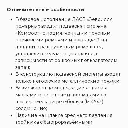
Пожнанотех
Отличительные особенности
Полисервис
Прибор
В базовое исполнение ДАСВ «Зевс» для
пожарных входит подвесная система
Ратоборец
«Комфорт» с подмягченными поясным,
РИФ
плечевыми ремнями и накладкой на
Риэлта
лопатки с разгрузочным ремешком,
РУБЕЖ
устанавливаемым опционально, в
зависимости от решаемых пользователем
Русинтэк
задач;
Сalisia Vulcan
В конструкцию подвесной системы входят
Сибирский Арсенал
только негорючие металлические пряжки;
Спектрон НПО
Возможность комплектации аппарата
масками и легочными автоматами со
Спецавтоматика
штекерным или резьбовым (М 45х3)
Специнформатика-СИ
соединение;
Спецприбор
Наличие на шланге среднего давления
СПИ
тройника с быстроразъёмными