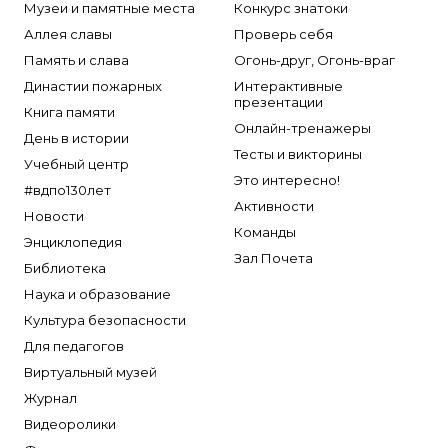
Музеи и памятные места
Конкурс знатоки
Аллея славы
Проверь себя
Память и слава
Огонь-друг, Огонь-враг
Династии пожарных
Интерактивные
презентации
Книга памяти
Онлайн-тренажеры
День в истории
Тесты и викторины
Учебный центр
Это интересно!
#вдпо130лет
Активности
Новости
Команды
Энциклопедия
Зал Почета
Библиотека
Наука и образование
Культура безопасности
Для педагогов
Виртуальный музей
Журнал
Видеоролики