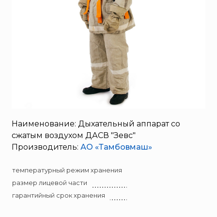
Полумаски фильтрующие
SERRA
Полумаски фильтрующие промышленные
System Sensor
Изолирующие СИЗОД
TYTAN MAX
Полумаски фильтрующие гражданские
UNIVET
Комплектующие и принадлежности
«Pohorje» Mirna
«TFT» США
«Зелинский групп»
«Спотви»
«Шанс»
Наименование: Дыхательный аппарат со
сжатым воздухом ДАСВ "Зевс"
АО «КОРПОРАЦИЯ
«РОСХИМЗАЩИТА»
Производитель:
АО «Тамбовмаш»
АО «Тамбовмаш»
температурный режим хранения
АРТИ
размер лицевой части
Болид
гарантийный срок хранения
Бонус-Вита