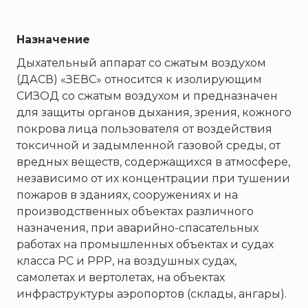
Брандбулл
Бриз-Кама
Назначение
Диапазон+
Дыхательный аппарат со сжатым воздухом
Ермак
(ДАСВ) «ЗЕВС» относится к изолирующим
ЕСО
СИЗОД со сжатым воздухом и предназначен
ИВС-Сигналспецавтоматика
для защиты органов дыхания, зрения, кожного
ИНЕЙ
покрова лица пользователя от воздействия
токсичной и задымленной газовой среды, от
Квазар
вредных веществ, содержащихся в атмосфере,
Коруфайер
независимо от их концентрации при тушении
М-01.ру
пожаров в зданиях, сооружениях и на
Магазин 01
производственных объектах различного
назначения, при аварийно-спасательных
Магнито-Контакт
работах на промышленных объектах и судах
МИГ
класса РС и РРР, на воздушных судах,
Минипожарный
самолетах и вертолетах, на объектах
Неизвестный производитель
инфраструктуры аэропортов (склады, ангары).