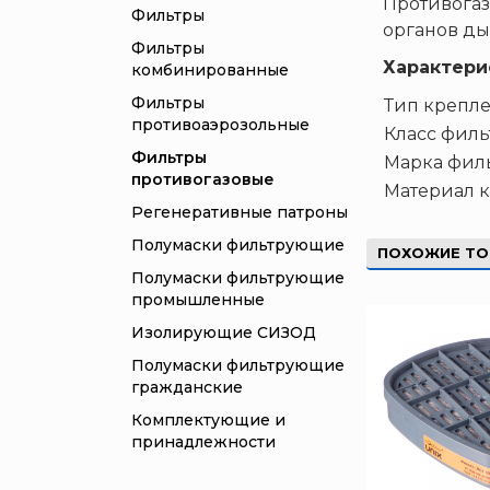
Противогаз
Фильтры
органов ды
Фильтры
Характери
комбинированные
Фильтры
Тип крепл
противоаэрозольные
Класс филь
Фильтры
Марка фил
противогазовые
Материал к
Регенеративные патроны
Полумаски фильтрующие
ПОХОЖИЕ Т
Полумаски фильтрующие
промышленные
Изолирующие СИЗОД
Полумаски фильтрующие
гражданские
Комплектующие и
принадлежности