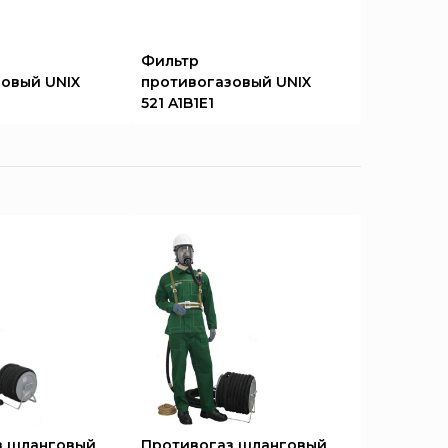
Фильтр
овый UNIX
противогазовый UNIX
521 A1B1E1
з шланговый
Противогаз шланговый