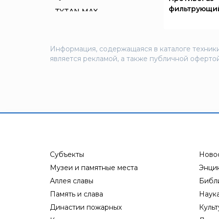
фильтрующи
TYTAN MAX
UNIVET
«Pohorje» Mirna
Информация, содержащаяся в каталоге техники
«TFT» США
является рекламой, а также публичной офертой
«Зелинский групп»
«Спотви»
«Шанс»
АО «КОРПОРАЦИЯ
«РОСХИМЗАЩИТА»
АО «Тамбовмаш»
АРТИ
Субъекты
Ново
Болид
Музеи и памятные места
Энци
Аллея славы
Библ
Бонус-Вита
Память и слава
Наук
Брандбулл
Династии пожарных
Культ
Бриз-Кама