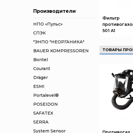
Производители
Фильтр
НПО «Пульс»
противогазо
501 A1
СПЭК
"ЭНПО "НЕОРГАНИКА"
ТОВАРЫ ПРО
BAUER KOMPRESSOREN
Bontel
Courant
Dräger
ESMI
Portalevel®
POSEIDON
SAFATEX
SERRA
System Sensor
Противогаз