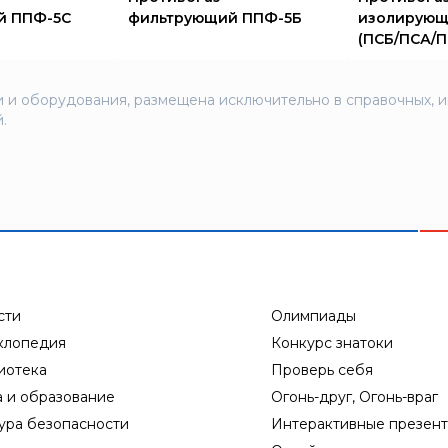
й ППФ-5С
фильтрующий ППФ-5Б
изолирующ
(ПСБ/ПСА/П
 и оборудования, размещена исключительно в справочных, 
.
сти
Олимпиады
клопедия
Конкурс знатоки
иотека
Проверь себя
а и образование
Огонь-друг, Огонь-враг
ура безопасности
Интерактивные презен