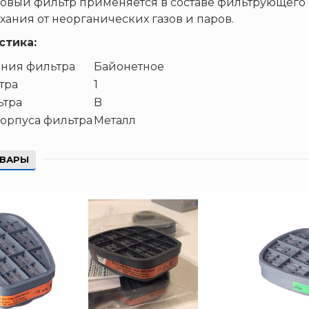
овый фильтр применяется в составе фильтрующего 
хания от неорганических газов и паров.
стика:
ения фильтра
Байонетное
тра
1
ьтра
B
орпуса фильтра
Металл
ОВАРЫ