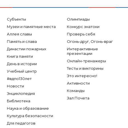
Субъекты
Олимпиады
Музеи и памятные места
Конкурс знатоки
Аллея славы
Проверь себя
Память и слава
Огонь-друг, Огонь-враг
Династии пожарных
Интерактивные
презентации
Книга памяти
Онлайн-тренажеры
День в истории
Тесты и викторины
Учебный центр
Это интересно!
#вдпо130лет
Активности
Новости
Команды
Энциклопедия
Зал Почета
Библиотека
Наука и образование
Культура безопасности
Для педагогов