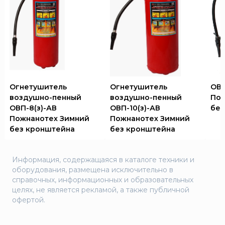
Огнетушитель
Огнетушитель
ОВП
воздушно-пенный
воздушно-пенный
Пож
ОВП-8(з)-АВ
ОВП-10(з)-АВ
без
Пожнанотех Зимний
Пожнанотех Зимний
без кронштейна
без кронштейна
Информация, содержащаяся в каталоге техники и
оборудования, размещена исключительно в
справочных, информационных и образовательных
целях, не является рекламой, а также публичной
офертой.