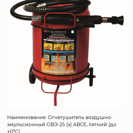
SERRA
Порошковые огнетушители (ОП) с повышенными
тушащими свойствами
System Sensor
ПЕНОСМЕСИТЕЛЬ (ДОЗАТОР)
TYTAN MAX
UNIVET
«Pohorje» Mirna
«TFT» США
«Зелинский групп»
«Спотви»
«Шанс»
АО «КОРПОРАЦИЯ
«РОСХИМЗАЩИТА»
АО «Тамбовмаш»
АРТИ
Болид
Наименование: Огнетушитель воздушно-
эмульсионный ОВЭ-25 (з) АВСЕ, летний (до
Бонус-Вита
+0°С)