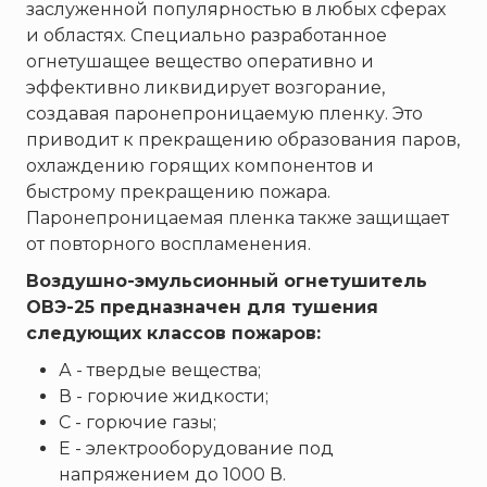
ТЕМПЕРО
заслуженной популярностью в любых сферах
и областях. Специально разработанное
Феникс
огнетушащее вещество оперативно и
Элемент
эффективно ликвидирует возгорание,
Эридан
создавая паронепроницаемую пленку. Это
ЮНИТЕСТ
приводит к прекращению образования паров,
охлаждению горящих компонентов и
Ярпожинвест
быстрому прекращению пожара.
Паронепроницаемая пленка также защищает
от повторного воспламенения.
Воздушно-эмульсионный огнетушитель
ОВЭ-25 предназначен для тушения
следующих классов пожаров:
А - твердые вещества;
В - горючие жидкости;
С - горючие газы;
Е - электрооборудование под
напряжением до 1000 В.