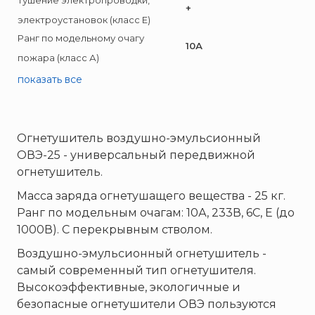
Тушение электропроводки,
Пожнанотех
+
электроустановок (класс E)
Полисервис
Ранг по модельному очагу
Прибор
10А
пожара (класс А)
Ратоборец
показать все
РИФ
Риэлта
РУБЕЖ
Огнетушитель воздушно-эмульсионный
Русинтэк
ОВЭ-25 - универсальный передвижной
огнетушитель.
Сalisia Vulcan
Сибирский Арсенал
Масса заряда огнетушащего вещества - 25 кг.
Ранг по модельным очагам: 10А, 233В, 6С, Е (до
Спектрон НПО
1000В). С перекрывным стволом.
Спецавтоматика
Воздушно-эмульсионный огнетушитель -
Специнформатика-СИ
самый современный тип огнетушителя.
Спецприбор
Высокоэффективные, экологичные и
СПИ
безопасные огнетушители ОВЭ пользуются