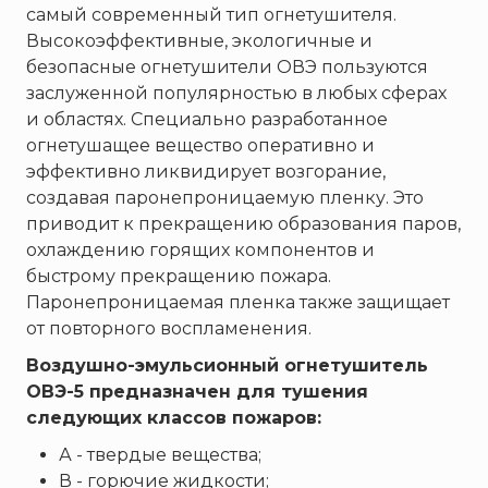
ТЕМПЕРО
самый современный тип огнетушителя.
Феникс
Высокоэффективные, экологичные и
безопасные огнетушители ОВЭ пользуются
Элемент
заслуженной популярностью в любых сферах
Эридан
и областях. Специально разработанное
ЮНИТЕСТ
огнетушащее вещество оперативно и
Ярпожинвест
эффективно ликвидирует возгорание,
создавая паронепроницаемую пленку. Это
приводит к прекращению образования паров,
охлаждению горящих компонентов и
быстрому прекращению пожара.
Паронепроницаемая пленка также защищает
от повторного воспламенения.
Воздушно-эмульсионный огнетушитель
ОВЭ-5 предназначен для тушения
следующих классов пожаров:
А - твердые вещества;
В - горючие жидкости;