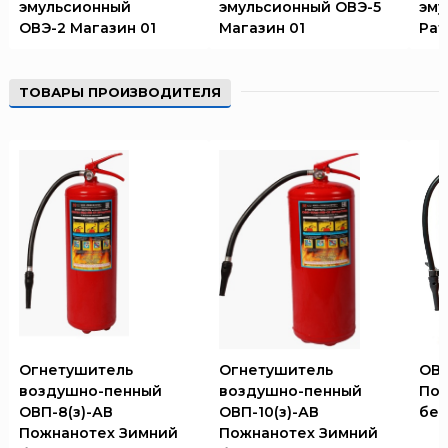
эмульсионный
эмульсионный ОВЭ-5
эму
ОВЭ-2 Магазин 01
Магазин 01
Рат
ТОВАРЫ ПРОИЗВОДИТЕЛЯ
Огнетушитель
Огнетушитель
ОВП
воздушно-пенный
воздушно-пенный
Пож
ОВП-8(з)-АВ
ОВП-10(з)-АВ
без
Пожнанотех Зимний
Пожнанотех Зимний