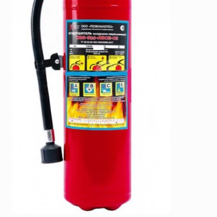
SERRA
Порошковые огнетушители (ОП) с повышенными
тушащими свойствами
System Sensor
ПЕНОСМЕСИТЕЛЬ (ДОЗАТОР)
TYTAN MAX
UNIVET
«Pohorje» Mirna
«TFT» США
«Зелинский групп»
«Спотви»
«Шанс»
АО «КОРПОРАЦИЯ
«РОСХИМЗАЩИТА»
АО «Тамбовмаш»
АРТИ
Болид
Бонус-Вита