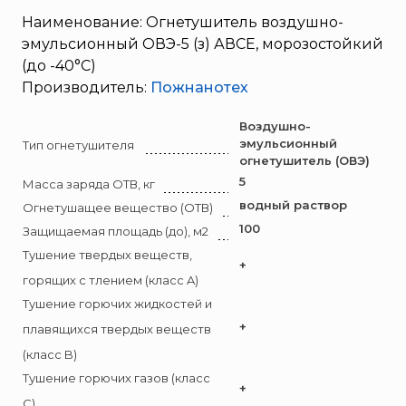
Брандбулл
Наименование: Огнетушитель воздушно-
Бриз-Кама
эмульсионный ОВЭ-5 (з) АВСЕ, морозостойкий
Диапазон+
(до -40°С)
Ермак
Производитель:
Пожнанотех
ЕСО
Воздушно-
ИВС-Сигналспецавтоматика
эмульсионный
Тип огнетушителя
огнетушитель (ОВЭ)
ИНЕЙ
5
Масса заряда ОТВ, кг
Квазар
водный раствор
Огнетушащее вещество (ОТВ)
Коруфайер
100
Защищаемая площадь (до), м2
М-01.ру
Тушение твердых веществ,
+
Магазин 01
горящих с тлением (класс A)
Магнито-Контакт
Тушение горючих жидкостей и
+
МИГ
плавящихся твердых веществ
(класс B)
Минипожарный
Тушение горючих газов (класс
Неизвестный производитель
+
C)