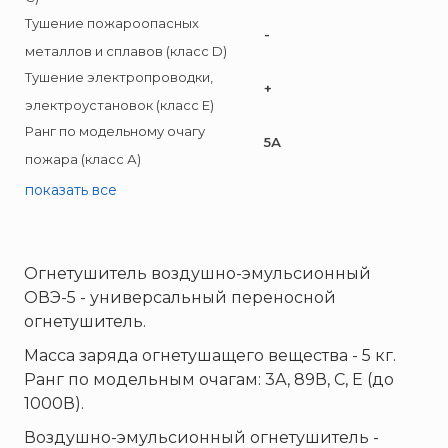
Пожнанотех
Тушение пожароопасных
Полисервис
-
металлов и сплавов (класс D)
Прибор
Тушение электропроводки,
+
Ратоборец
электроустановок (класс E)
РИФ
Ранг по модельному очагу
5А
Риэлта
пожара (класс А)
РУБЕЖ
показать все
Русинтэк
Сalisia Vulcan
Огнетушитель воздушно-эмульсионный
Сибирский Арсенал
ОВЭ-5 - универсальный переносной
Спектрон НПО
огнетушитель.
Спецавтоматика
Масса заряда огнетушащего вещества - 5 кг.
Специнформатика-СИ
Ранг по модельным очагам: 3А, 89В, С, Е (до
Спецприбор
1000В).
СПИ
Воздушно-эмульсионный огнетушитель -