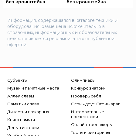
без кронштейна
без кронштейна
Информация, содержащаяся в каталоге техники и
оборудования, размещена исключительно в
справочных, информационных и образовательных
целях, не является рекламой, а также публичной
офертой.
Субъекты
Олимпиады
Музеи и памятные места
Конкурс знатоки
Аллея славы
Проверь себя
Память и слава
Огонь-друг, Огонь-враг
Династии пожарных
Интерактивные
презентации
Книга памяти
Онлайн-тренажеры
День в истории
Тесты и викторины
Учебный центр