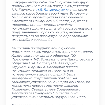
сотрудничеству себе, графъ пригласилъ двухъ
почтенныхъ и опытныхъ пожарныхъ деятелей:
К.К. Раупаха и
И.Д. Гопфенгаузена
, и съ ними
занялся разработкою своей идеи. Вскоре-же
былъ готовъ проектъ устава Соединеннаго
Россiйскаго Пожарнаго Общества, но, желая
проверить его солидность мненiями
некоторыхъ другихъ деятелей, графъ замедлилъ
представленiемъ проекта на утвержденiе, а
передалъ его на разсмотренiе образованнаго
имъ особаго совещанiя.
Въ составъ последняго вошли, кроме
поименованныхъ лицъ: князь А.Д. Львовъ, члены
Лахтинскаго пожарнаго общества: Г.О.
Фракманъ и Ф.Ф. Томсонъ, членъ Парголовскаго
общества П.М. Поповъ, П.А. Авенарiусъ,
Струковъ и др. лица. Совещанiе внесло
некоторыя поправки въ проектъ и въ
исправленномъ виде последнiй былъ
немедленно представленъ графомъ на
зависящее утвержденiе. 23 Марта 1893 года, т.е.
менее чемъ черезъ годъ после закрытiя
Пожарнаго Съезда, уставъ Соединеннаго
Россiйскаго Пожарнаго Общества былъ
утвержденъ Министромъ Внутреннихъ Делъ.