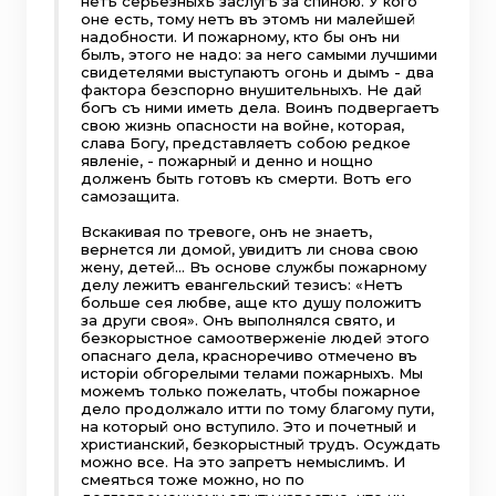
нетъ серьезныхъ заслугъ за спиною. У кого
оне есть, тому нетъ въ этомъ ни малейшей
надобности. И пожарному, кто бы онъ ни
былъ, этого не надо: за него самыми лучшими
свидетелями выступаютъ огонь и дымъ - два
фактора безспорно внушительныхъ. Не дай
богъ съ ними иметь дела. Воинъ подвергаетъ
свою жизнь опасности на войне, которая,
слава Богу, представляетъ собою редкое
явленiе, - пожарный и денно и нощно
долженъ быть готовъ къ смерти. Вотъ его
самозащита.
Вскакивая по тревоге, онъ не знаетъ,
вернется ли домой, увидитъ ли снова свою
жену, детей… Въ основе службы пожарному
делу лежитъ евангельский тезисъ: «Нетъ
больше сея любве, аще кто душу положитъ
за други своя». Онъ выполнялся свято, и
безкорыстное самоотверженiе людей этого
опаснаго дела, красноречиво отмечено въ
исторiи обгорелыми телами пожарныхъ. Мы
можемъ только пожелать, чтобы пожарное
дело продолжало итти по тому благому пути,
на который оно вступило. Это и почетный и
христианский, безкорыстный трудъ. Осуждать
можно все. На это запретъ немыслимъ. И
смеяться тоже можно, но по