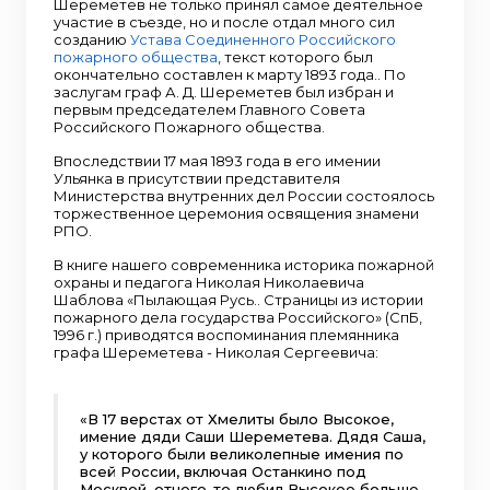
Шереметев не только принял самое деятельное
участие в съезде, но и после отдал много сил
созданию
Устава Соединенного Российского
пожарного общества
, текст которого был
окончательно составлен к марту 1893 года.. По
заслугам граф А. Д. Шереметев был избран и
первым председателем Главного Совета
Российского Пожарного общества.
Впоследствии 17 мая 1893 года в его имении
Ульянка в присутствии представителя
Министерства внутренних дел России состоялось
торжественное церемония освящения знамени
РПО.
В книге нашего современника историка пожарной
охраны и педагога Николая Николаевича
Шаблова «Пылающая Русь.. Страницы из истории
пожарного дела государства Российского» (СпБ,
1996 г.) приводятся воспоминания племянника
графа Шереметева - Николая Сергеевича:
«В 17 верстах от Хмелиты было Высокое,
имение дяди Саши Шереметева. Дядя Саша,
у которого были великолепные имения по
всей России, включая Останкино под
Москвой, отчего-то любил Высокое больше