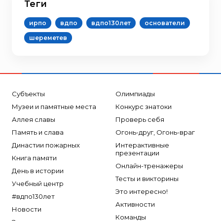
Теги
ирпо
вдпо
вдпо130лет
основатели
шереметев
Субъекты
Олимпиады
Музеи и памятные места
Конкурс знатоки
Аллея славы
Проверь себя
Память и слава
Огонь-друг, Огонь-враг
Династии пожарных
Интерактивные
презентации
Книга памяти
Онлайн-тренажеры
День в истории
Тесты и викторины
Учебный центр
Это интересно!
#вдпо130лет
Активности
Новости
Команды