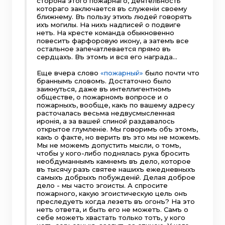
сторона этого пожарнаго, деятельность
котораго заключается въ служенiи своему
ближнему. Въ пользу этихъ людей говорятъ
ихъ могилы. На нихъ надписей о подвиге
нетъ. На кресте команда обыкновенно
повеситъ фарфоровую икону, а затемъ все
остальное запечатлевается прямо въ
сердцахъ. Въ этомъ и вся его награда…
Еще вчера слово
«пожарный»
было почти что
браннымъ словомъ. Достаточно было
заикнуться, даже въ интеллигентномъ
обществе, о пожарномъ вопросе и о
пожарныхъ, вообще, какъ по вашему адресу
расточалась весьма недвусмысленная
иронiя, а за вашей спиной раздавалось
открытое глумленiе. Мы говоримъ объ этомъ,
какъ о факте, но верить въ это мы не можемъ.
Мы не можемъ допустить мысли, о томъ,
чтобы у кого-либо поднялась рука бросить
необдуманнымъ камнемъ въ дело, которое
въ тысячу разъ святее нашихъ ежедневныхъ
самыхъ добрыхъ побужденiй. Делая доброе
дело - мы часто эгоисты. А спросите
пожарного, какую эгоистическую цель онъ
преследуетъ когда лезетъ въ огонъ? На это
нетъ ответа, и быть его не можетъ. Самъ о
себе можетъ хвастать только тотъ, у кого