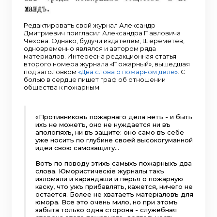
Редактировать свой журнал Александр
Дмитриевич пригласил Александра Павловича
Чехова. Однако, будучи издателем, Шереметев,
одновременно являлся и автором ряда
материалов. Интересна редакционная статья
второго номера журнала «Пожарный», вышедшая
под заголовком
«Два слова о пожарном деле»
. С
болью в сердце пишет граф об отношении
общества к пожарным.
«Противниковъ пожарнаго дела нетъ - и быть
ихъ не можетъ, оно не нуждается ни въ
апологiяхъ, ни въ защите: оно само въ себе
уже носитъ по глубине своей высокогуманной
идеи свою самозащиту…
Вотъ по поводу этихъ самыхъ пожарныхъ два
слова. Юмористическiе журналы такъ
изломали и карандаши и перья о пожарную
каску, что ужъ прибавлять, кажется, ничего не
остается. Более не хватаетъ матерiаловъ для
юмора. Все это очень мило, но при этомъ
забыта только одна сторона - служебная