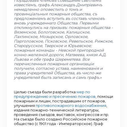
Порадовавъ членовъ совещания светлымъ
известiемъ, графъ Александръ Дмитрiевичъ
немедленно оповестилъ о томъ и
провинцiальныя пожарныя общества, съ
предложенiемъ вступить въ составъ членовъ
вновь учрежденнаго Общества. Первыми
откликнулись на призывъ: пожарныя общества -
Вяземское, Бологовское, Калишское,
Лахтинское, Мозырское, Орловское,
Парголовское, Псковское, Ревельское, Рижское,
Старорусское, Тверское и Юрьевское;
пожарныя команды - Невской пригородной
конно-железной дороги, Матвеева, князя А.Д.
Львова и обе графа Шереметева. Все
перечисленныя пожарныя организацiи
получили, согласно устава, наименованiя и
права учредителей Общества, въ число-же
учредителей былъ записанъ и самъ графъ.»
Целью съезда были разработка
мер по
предупреждению и пресечению пожаров
, помощи
пожарным и лицам, пострадавшим от пожаров,
улучшения
противопожарного водоснабжения
,
издания пожарно-технической литературы,
проведения съездов, выставок, конгрессов и пр.
На съезде было создано Российское пожарное
общество (с 1901 года - Императорское). Граф