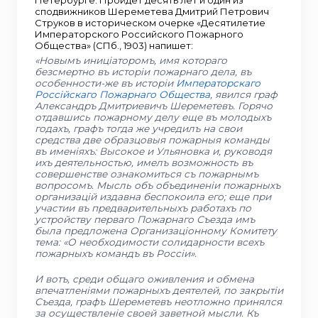
Петербурге. Пройдет десять лет и один из
сподвижников Шереметева Дмитрий Петрович
Струков в историческом очерке «Десятилетие
Императорского Российского Пожарного
Общества» (СПб., 1903) напишет:
«Новымъ иницiаторомъ, имя котораго
безсмертно въ исторiи пожарнаго дела, въ
особенности-же въ исторiи
Императорскаго
Россiйскаго Пожарнаго Общества
, явился граф
Александръ Дмитриевичъ Шереметевъ. Горячо
отдавшись пожарному делу еще въ молодыхъ
годахъ, графъ тогда же учредилъ на свои
средства две образцовыя пожарныя команды
въ именiяхъ: Высокое и Ульяновка и, руководя
ихъ деятельностью, имелъ возможность въ
совершенстве ознакомиться съ пожарнымъ
вопросомъ. Мысль объ объединенiи пожарныхъ
организацiй издавна беспокоила его; еще при
участии въ предварительныхъ работахъ по
устройству перваго Пожарнаго Съезда имъ
была предложена Организацiонному Комитету
тема: «О необходимости солидарности всехъ
пожарныхъ командъ въ Россiи».
И вотъ, среди общаго оживления и обмена
впечатленiями пожарныхъ деятелей, по закрытiи
Съезда, графъ Шереметевъ неотложно принялся
за осуществленiе своей заветной мысли. Къ