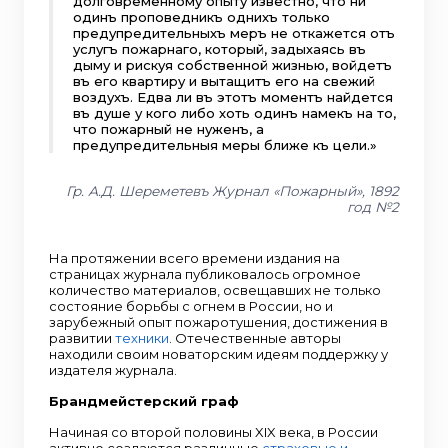
долговременному опыту известно, что ни
одинъ проповедникъ однихъ только
предупредительныхъ меръ не откажется отъ
услугъ пожарнаго, который, задыхаясь въ
дыму и рискуя собственной жизнью, войдетъ
въ его квартиру и вытащитъ его на свежий
воздухъ. Едва ли въ этотъ моментъ найдется
въ душе у кого либо хоть одинъ намекъ на то,
что пожарный не нуженъ, а
предупредительныя меры ближе къ цели.»
Гр. А.Д. Шереметевъ Журнал «Пожарный», 1892
год №2
На протяжении всего времени издания на
страницах журнала публиковалось огромное
количество материалов, освещавших не только
состояние борьбы с огнем в России, но и
зарубежный опыт пожаротушения, достижения в
развитии
техники
. Отечественные авторы
находили своим новаторским идеям поддержку у
издателя журнала.
Брандмейстерский граф
Начиная со второй половины XIX века, в России
активно создаются различные
страховые и