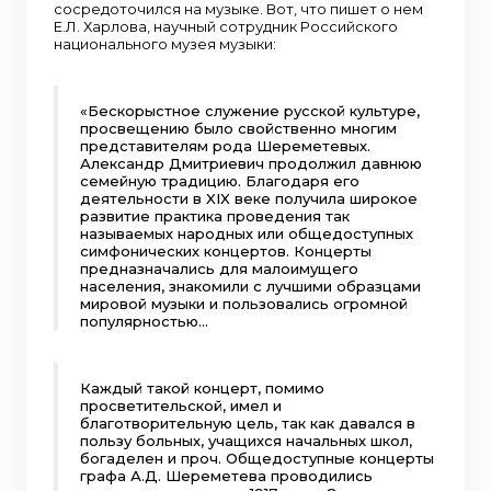
сосредоточился на музыке. Вот, что пишет о нем
Е.Л. Харлова, научный сотрудник Российского
национального музея музыки:
«Бескорыстное служение русской культуре,
просвещению было свойственно многим
представителям рода Шереметевых.
Александр Дмитриевич продолжил давнюю
семейную традицию. Благодаря его
деятельности в XIX веке получила широкое
развитие практика проведения так
называемых народных или общедоступных
симфонических концертов. Концерты
предназначались для малоимущего
населения, знакомили с лучшими образцами
мировой музыки и пользовались огромной
популярностью…
Каждый такой концерт, помимо
просветительской, имел и
благотворительную цель, так как давался в
пользу больных, учащихся начальных школ,
богаделен и проч. Общедоступные концерты
графа А.Д. Шереметева проводились