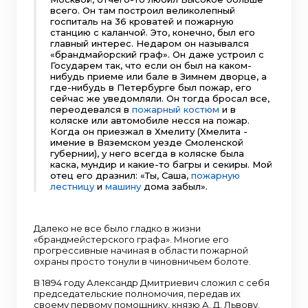
всего. Он там построил великолепный
госпиталь на 36 кроватей и пожарную
станцию с каланчой. Это, конечно, был его
главный интерес. Недаром он назывался
«брандмайорский граф». Он даже устроил с
Государем так, что если он был на каком-
нибудь приеме или бале в Зимнем дворце, а
где-нибудь в Петербурге был пожар, его
сейчас же уведомляли. Он тогда бросал все,
переодевался в
пожарный костюм
и в
коляске или автомобиле несся на пожар.
Когда он приезжал в Хмелиту (Хмелита -
имение в Вяземском уезде Смоленской
губернии), у него всегда в коляске была
каска, мундир и какие-то багры и секиры. Мой
отец его дразнил: «Ты, Саша,
пожарную
лестницу
и
машину
дома забыл».
Далеко не все было гладко в жизни
«брандмейстерского графа». Многие его
прогрессивные начиная в области пожарной
охраны просто тонули в чиновничьем болоте.
В 1894 году Александр Дмитриевич сложил с себя
председательские полномочия, передав их
своему первому помощнику, князю А. Д. Львову.