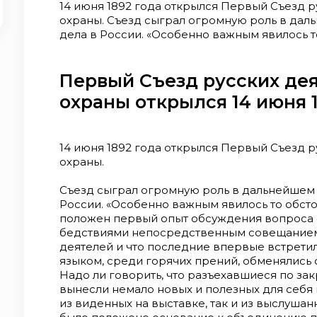
14 июня 1892 года открылся Первый Съезд 
охраны. Съезд сыграл огромную роль в да
дела в России. «Особенно важным явилось т
был положен первый опыт обсуждения вопр
бедствиями непосредственным совещанием
деятелей и что последние впервые встрети
Первый Съезд русских де
языком, среди горячих прений, обменялись
охраны открылся 14 июня 
опыта. Надо ли говорить, что разъехавшиеся
участники вынесли немало новых и полезных
местности данных, как из виденных на выста
Съезде. Этим, бесспорно, было положено о
14 июня 1892 года открылся Первый Съезд 
противопожарных мероприятий России и к р
охраны.
семидневной работы съезда были опублико
для создания пожарного отдела в составе Р
Съезд сыграл огромную роль в дальнейшем
Главный Совет созданного по результатам р
России. «Особенно важным явилось то обсто
пожарного общества не обошел стороной в
положен первый опыт обсуждения вопроса 
общего развития пожарного дела и распро
бедствиями непосредственным совещанием
сведений о нем.
деятелей и что последние впервые встрети
языком, среди горячих прений, обменялись 
Надо ли говорить, что разъехавшиеся по за
вынесли немало новых и полезных для себя 
из виденных на выставке, так и из выслушан