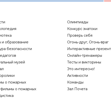
сти
Олимпиады
клопедия
Конкурс знатоки
иотека
Проверь себя
а и образование
Огонь-друг, Огонь-враг
ура безопасности
Интерактивные презен
едагогов
Онлайн-тренажеры
уальный музей
Тесты и викторины
ал
Это интересно!
оролики
Активности
мы о пожарных
Команды
тфильмы о пожарных
Зал Почета
дистика