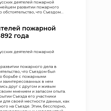
русских деятелей пожарной
льнейшем развитии пожарного
о обстоятельство, что Съездом
оса о борьбе с пожарными
 заинтересованных в нем
лись друг с другом и живым
ятелей пожарной
 своим мнением и запасом
1892 года
 по закрытии Съезда его
 для себя и для своей
вке, так и из выслушанного на
снование к объединению
русских деятелей пожарной
азвитию их». Результаты
ваны и послужили основанием
усского технического общества.
 развитии пожарного дела в
аботы съезда Российского
ятельство, что Съездом был
 своей деятельности вопросы
о борьбе с пожарными
странение рациональных
 заинтересованных в нем
лись друг с другом и живым
своим мнением и запасом опыта.
крытии Съезда его участники
и для своей местности данных, как
ного на Съезде. Этим, бесспорно,