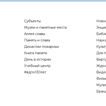
Субъекты
Ново
Музеи и памятные места
Энци
Аллея славы
Библ
Память и слава
Наук
Династии пожарных
Культ
Книга памяти
Для п
День в истории
Вирт
Учебный центр
Журн
#вдпо130лет
Виде
Филь
Муль
Бран