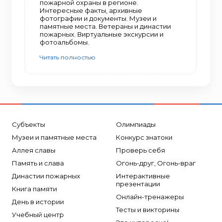
пожарной охраны в регионе.
Интересные факты, архивные
фотографии и документы. Музеи и
памятные места. Ветераны и династии
пожарных. Виртуальные экскурсии и
фотоальбомы.
Читать полностью
Субъекты
Олимпиады
Музеи и памятные места
Конкурс знатоки
Аллея славы
Проверь себя
Память и слава
Огонь-друг, Огонь-враг
Династии пожарных
Интерактивные
презентации
Книга памяти
Онлайн-тренажеры
День в истории
Тесты и викторины
Учебный центр