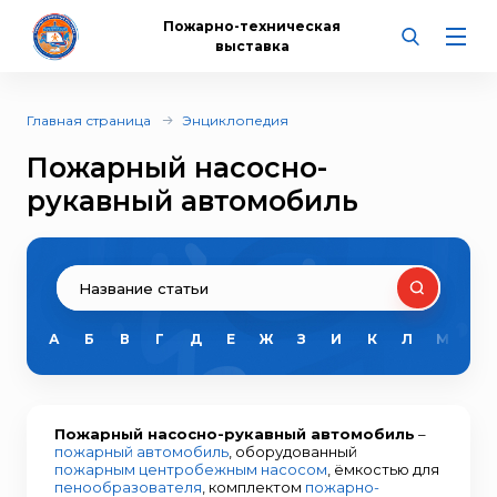
Пожарно-техническая
выставка
Главная страница
Энциклопедия
Пожарный насосно-
рукавный автомобиль
А
Б
В
Г
Д
Е
Ж
З
И
К
Л
М
Н
Пожарный насосно-рукавный автомобиль
–
пожарный автомобиль
, оборудованный
пожарным центробежным насосом
, ёмкостью для
пенообразователя
, комплектом
пожарно-