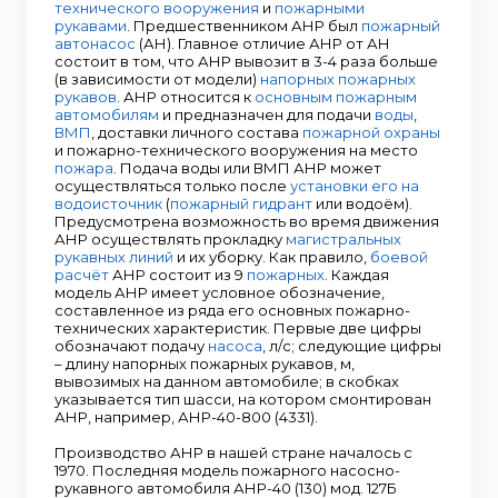
технического вооружения
и
пожарными
рукавами
. Предшественником АНР был
пожарный
автонасос
(АН). Главное отличие АНР от АН
состоит в том, что АНР вывозит в 3-4 раза больше
(в зависимости от модели)
напорных пожарных
рукавов
. АНР относится к
основным пожарным
автомобилям
и предназначен для подачи
воды
,
ВМП
, доставки личного состава
пожарной охраны
и пожарно-технического вооружения на место
пожара
. Подача воды или ВМП АНР может
осуществляться только после
установки его на
водоисточник
(
пожарный гидрант
или водоём).
Предусмотрена возможность во время движения
АНР осуществлять прокладку
магистральных
рукавных линий
и их уборку. Как правило,
боевой
расчёт
АНР состоит из 9
пожарных
. Каждая
модель АНР имеет условное обозначение,
составленное из ряда его основных пожарно-
технических характеристик. Первые две цифры
обозначают подачу
насоса
, л/с; следующие цифры
– длину напорных пожарных рукавов, м,
вывозимых на данном автомобиле; в скобках
указывается тип шасси, на котором смонтирован
АНР, например, АНР-40-800 (4331).
Производство АНР в нашей стране началось с
1970. Последняя модель пожарного насосно-
рукавного автомобиля АНР-40 (130) мод. 127Б