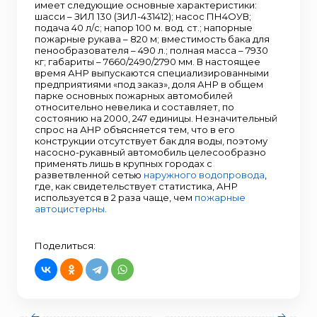
имеет следующие основные характеристики:
шасси – ЗИЛ 130 (ЗИЛ-431412); насос ПН4ОУВ;
подача 40 л/с; напор 100 м. вод. ст.; напорные
пожарные рукава – 820 м; вместимость бака для
пенообразователя – 490 л.; полная масса – 7930
кг; габариты – 7660/2490/2790 мм. В настоящее
время АНР выпускаются специализированными
предприятиями «под заказ», доля АНР в общем
парке основных пожарных автомобилей
относительно невелика и составляет, по
состоянию на 2000, 247 единицы. Незначительный
спрос на АНР объясняется тем, что в его
конструкции отсутствует бак для воды, поэтому
насосно-рукавный автомобиль целесообразно
применять лишь в крупных городах с
разветвленной сетью
наружного водопровода
,
где, как свидетельствует статистика, АНР
используется в 2 раза чаще, чем
пожарные
автоцистерны
.
Поделиться: