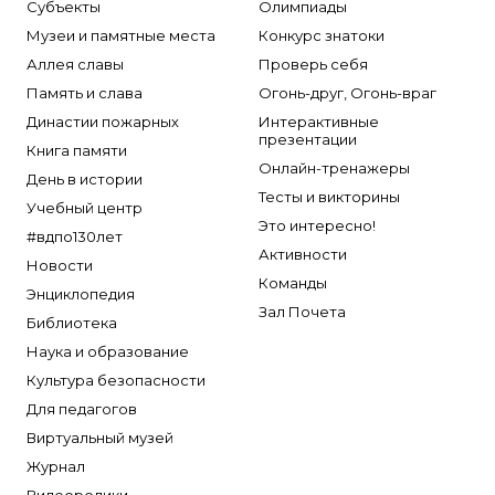
Субъекты
Олимпиады
Музеи и памятные места
Конкурс знатоки
Аллея славы
Проверь себя
Память и слава
Огонь-друг, Огонь-враг
Династии пожарных
Интерактивные
презентации
Книга памяти
Онлайн-тренажеры
День в истории
Тесты и викторины
Учебный центр
Это интересно!
#вдпо130лет
Активности
Новости
Команды
Энциклопедия
Зал Почета
Библиотека
Наука и образование
Культура безопасности
Для педагогов
Виртуальный музей
Журнал