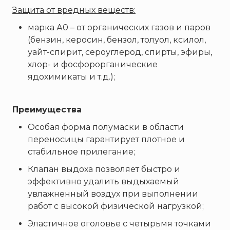
Пожнанотех
Защита от вредных веществ:
Полисервис
марка А0 – от органических газов и паров
Прибор
(бензин, керосин, бензол, толуол, ксилол,
Ратоборец
уайт-спирит, сероуглерод, спирты, эфиры,
РИФ
хлор- и фосфорорганические
ядохимикаты и т.д.);
Риэлта
РУБЕЖ
Преимущества
Русинтэк
Сalisia Vulcan
Особая форма полумаски в области
переносицы гарантирует плотное и
Сибирский Арсенал
стабильное прилегание;
Спектрон НПО
Клапан выдоха позволяет быстро и
Спецавтоматика
эффективно удалить выдыхаемый
Специнформатика-СИ
увлажненный воздух при выполнении
Спецприбор
работ с высокой физической нагрузкой;
СПИ
Эластичное оголовье с четырьмя точками