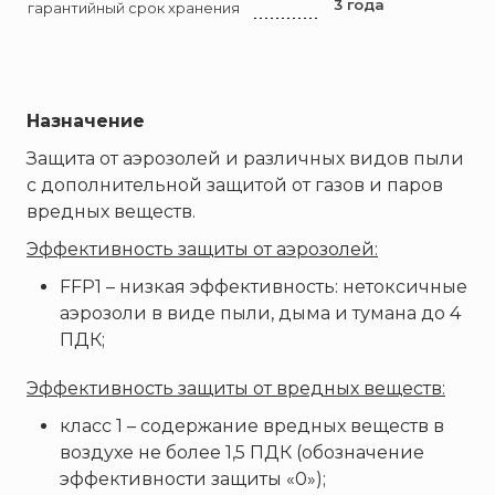
Брандбулл
3 года
гарантийный срок хранения
Бриз-Кама
Диапазон+
Ермак
Назначение
ЕСО
Защита от аэрозолей и различных видов пыли
ИВС-Сигналспецавтоматика
с дополнительной защитой от газов и паров
ИНЕЙ
вредных веществ.
Квазар
Эффективность защиты от аэрозолей:
Коруфайер
FFP1 – низкая эффективность: нетоксичные
М-01.ру
аэрозоли в виде пыли, дыма и тумана до 4
Магазин 01
ПДК;
Магнито-Контакт
Эффективность защиты от вредных веществ:
МИГ
класс 1 – содержание вредных веществ в
Минипожарный
воздухе не более 1,5 ПДК (обозначение
Неизвестный производитель
эффективности защиты «0»);