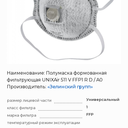
Полумаски фильтрующие
SERRA
Полумаски фильтрующие промышленные
System Sensor
Изолирующие СИЗОД
TYTAN MAX
Полумаски фильтрующие гражданские
UNIVET
Комплектующие и принадлежности
«Pohorje» Mirna
«TFT» США
«Зелинский групп»
«Спотви»
«Шанс»
Наименование: Полумаска формованная
фильтрующая UNIXAir 511 V FFP1 R D / A0
АО «КОРПОРАЦИЯ
«РОСХИМЗАЩИТА»
Производитель:
«Зелинский групп»
АО «Тамбовмаш»
Универсальный
размер лицевой части
АРТИ
1
класс фильтра
Болид
FFP
марка фильтра
Бонус-Вита
температурный режим эксплуатации