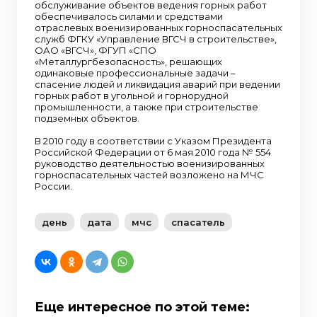
военизированных горноспасательных частей
обслуживание объектов ведения горных работ
возложено на МЧС России.
обеспечивалось силами и средствами
отраслевых военизированных горноспасательных
служб ФГКУ «Управление ВГСЧ в строительстве»,
ОАО «ВГСЧ», ФГУП «СПО
«Металлургбезопасность», решающих
одинаковые профессиональные задачи –
спасение людей и ликвидация аварий при ведении
горных работ в угольной и горнорудной
промышленности, а также при строительстве
подземных объектов.
В 2010 году в соответствии с Указом Президента
Российской Федерации от 6 мая 2010 года № 554
руководство деятельностью военизированных
горноспасательных частей возложено на МЧС
России.
день
дата
мчс
спасатель
Еще интересное по этой теме: