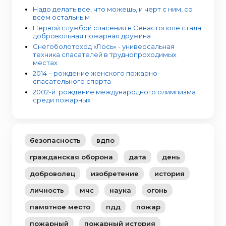
Надо делать все, что можешь, и черт с ним, со
всем остальным
Первой службой спасения в Севастополе стала
добровольная пожарная дружина
Снегоболотоход «Лось» - универсальная
техника спасателей в труднопроходимых
местах
2014 – рождение женского пожарно-
спасательного спорта
2002-й: рождение международного олимпизма
среди пожарных
безопасность
вдпо
гражданская оборона
дата
день
доброволец
изобретение
история
личность
мчс
наука
огонь
памятное место
пдд
пожар
пожарный
пожарный история