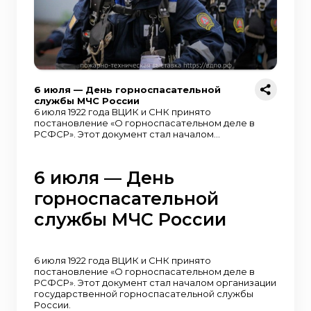
6 июля — День горноспасательной
службы МЧС России
6 июля 1922 года ВЦИК и СНК принято
постановление «О горноспасательном деле в
РСФСР». Этот документ стал началом
организации государственной
горноспасательной службы России. Учитывая
характер работы горноспасательных команд
6 июля — День
в непригодной для дыхания атмосфере и
неукоснительной исполнительности при
горноспасательной
выполнении приказов, Совет Труда и
Обороны, по инициативе секретариата
службы МЧС России
Всесоюзного Центрального Совета
Профессиональных Союзов, постановил «…
Спасательные команды перевести на
военизированное положение по образцу
6 июля 1922 года ВЦИК и СНК принято
военизированной охраны предприятий», а
постановление «О горноспасательном деле в
постановлением Совнаркома СССР от 7
РСФСР». Этот документ стал началом организации
января 1934 года № 25 на горноспасателей и
государственной горноспасательной службы
членов их семей был распространен порядок
России.