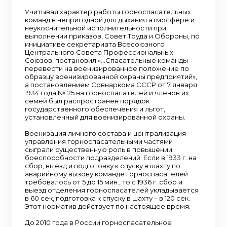
государственного обеспечения и льгот,
установленный для военизированной охраны.
Учитывая характер работы горноспасательных
Военизация личного состава и централизация
команд в непригодной для дыхания атмосфере и
управления горноспасательными частями
неукоснительной исполнительности при
сыграли существенную роль в повышении
выполнении приказов, Совет Труда и Обороны, по
боеспособности подразделений. Если в 1933
инициативе секретариата Всесоюзного
г. на сбор, выезд и подготовку к спуску в шахту
Центрального Совета Профессиональных
по аварийному вызову команде
Союзов, постановил «…Спасательные команды
горноспасателей требовалось от 5 до 15 мин.,
перевести на военизированное положение по
то с 1936 г. сбор и выезд отделения
образцу военизированной охраны предприятий»,
горноспасателей укладывается в 60 сек,
а постановлением Совнаркома СССР от 7 января
подготовка к спуску в шахту – в 120 сек. Этот
1934 года № 25 на горноспасателей и членов их
норматив действует по настоящее время. До
семей был распространен порядок
2010 года в России горноспасательное
государственного обеспечения и льгот,
обслуживание объектов ведения горных
установленный для военизированной охраны.
работ обеспечивалось силами и средствами
отраслевых военизированных
Военизация личного состава и централизация
горноспасательных служб ФГКУ «Управление
управления горноспасательными частями
ВГСЧ в строительстве», ОАО «ВГСЧ», ФГУП
сыграли существенную роль в повышении
«СПО «Металлургбезопасность», решающих
боеспособности подразделений. Если в 1933 г. на
одинаковые профессиональные задачи –
сбор, выезд и подготовку к спуску в шахту по
спасение людей и ликвидация аварий при
аварийному вызову команде горноспасателей
ведении горных работ в угольной и
требовалось от 5 до 15 мин., то с 1936 г. сбор и
горнорудной промышленности, а также при
выезд отделения горноспасателей укладывается
строительстве подземных объектов. В 2010
в 60 сек, подготовка к спуску в шахту – в 120 сек.
году в соответствии с Указом Президента
Этот норматив действует по настоящее время.
Российской Федерации от 6 мая 2010 года №
554 руководство деятельностью
До 2010 года в России горноспасательное