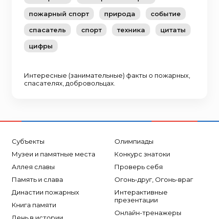
пожарный спорт
природа
событие
спасатель
спорт
техника
цитаты
цифры
Интересные (занимательные) факты о пожарных,
спасателях, добровольцах.
Субъекты
Олимпиады
Музеи и памятные места
Конкурс знатоки
Аллея славы
Проверь себя
Память и слава
Огонь-друг, Огонь-враг
Династии пожарных
Интерактивные
презентации
Книга памяти
Онлайн-тренажеры
День в истории