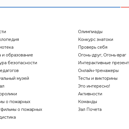
сти
Олимпиады
клопедия
Конкурс знатоки
иотека
Проверь себя
а и образование
Огонь-друг, Огонь-враг
ура безопасности
Интерактивные презен
едагогов
Онлайн-тренажеры
уальный музей
Тесты и викторины
ал
Это интересно!
оролики
Активности
мы о пожарных
Команды
тфильмы о пожарных
Зал Почета
дистика