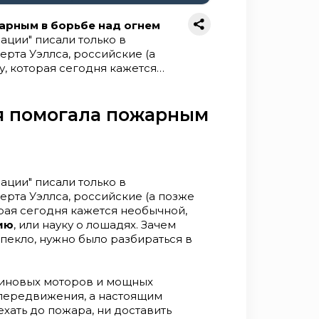
жарным в борьбе над огнем
ации" писали только в
рта Уэллса, российские (а
, которая сегодня кажется
— иппологию, или науку о
щимся в самое пекло, нужно
рактере мерина? Ответ прост,
ия помогала пожарным
оров и мощных насосов лошадь
 настоящим "сердцем"
ара, ни доставить воду, ни
го "сердца" означало ставить
ости работы команды. Знание
ации" писали только в
е, чем тактика тушения огня.
рта Уэллса, российские (а позже
могла стать неуправляемой,
рая сегодня кажется необычной,
ряд, несущийся через улицы.
ию
, или науку о лошадях. Зачем
ного, рисковал не только
екло, нужно было разбираться в
ние иппологии включало не
еские навыки: как ухаживать за
 установить с ней
нзиновых моторов и мощных
 своему непарнокопытному
 передвижения, а настоящим
 его преданность в
хать до пожара, ни доставить