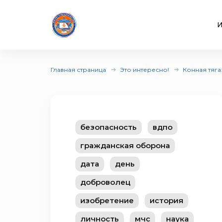
И
Главная страница
Это интересно!
Конная тяга
безопасность
вдпо
гражданская оборона
дата
день
доброволец
изобретение
история
личность
мчс
наука