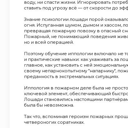
экстремальных ситуациях. Иппология в пож
воду, ни спасти жизни. Игнорировать потреб
"дополнением" — это был ключевой элемен
ставить под угрозу всё — от скорости до э
безопасное реагирование. Лошади станови
без которых победа над огнём была бы нево
Знание психологии лошади порой оказывало
героизм пожарных прошлого, не забудьте и 
огня. Испуганная шумом, дымом и хаосом, л
превращая пожарную повозку в опасный сна
Пожарный, не понимающий поведения животн
но и всей операцией.
Поэтому обучение иппологии включало не т
и практические навыки: как ухаживать за ло
главное, как установить с ней эмоциональну
своему непарнокопытному "напарнику", пож
преданность в экстремальных ситуациях.
Иппология в пожарном деле была не просто
ключевой элемент, обеспечивающий быстро
Лошади становились настоящими партнёрами
была бы невозможна.
Так что, вспоминая героизм пожарных прошло
четвероногих соратниках.