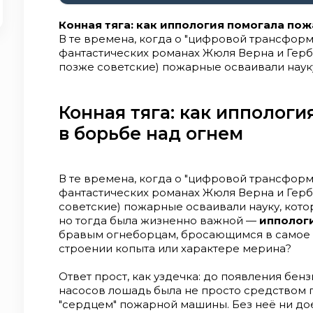
Конная тяга: как иппология помогала по
В те времена, когда о "цифровой трансформ
фантастических романах Жюля Верна и Гербе
позже советские) пожарные осваивали науку
необычной, но тогда была жизненно важной 
лошадях. Зачем бравым огнеборцам, бросаю
было разбираться в строении копыта или ха
Конная тяга: как ипполог
как уздечка: до появления бензиновых мот
в борьбе над огнем
была не просто средством передвижения, а
пожарной машины. Без неё ни доехать до пож
спасти жизни. Игнорировать потребности это
под угрозу всё — от скорости до эффективн
В те времена, когда о "цифровой трансформ
психологии лошади порой оказывалось важне
фантастических романах Жюля Верна и Гербе
Испуганная шумом, дымом и хаосом, лошадь 
советские) пожарные осваивали науку, кото
превращая пожарную повозку в опасный сна
но тогда была жизненно важной —
ипполог
Пожарный, не понимающий поведения живот
бравым огнеборцам, бросающимся в самое п
собой, но и всей операцией. Поэтому обуче
строении копыта или характере мерина?
только анатомию и физиологию, но и практич
лошадью, как её тренировать и, главное, как
Ответ прост, как уздечка: до появления бе
эмоциональную связь. Ведь только доверяя
насосов лошадь была не просто средством
"напарнику", пожарный мог рассчитывать на
"сердцем" пожарной машины. Без неё ни дое