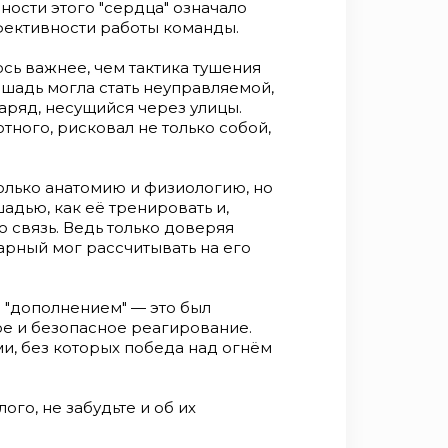
арном деле была не просто
ности этого "сердца" означало
т, обеспечивающий быстрое и
ффективности работы команды.
лись настоящими партнёрами,
зможна. Так что, вспоминая
сь важнее, чем тактика тушения
об их четвероногих соратниках.
ошадь могла стать неуправляемой,
ряд, несущийся через улицы.
ого, рисковал не только собой,
олько анатомию и физиологию, но
шадью, как её тренировать и,
ю связь. Ведь только доверяя
арный мог рассчитывать на его
 "дополнением" — это был
е и безопасное реагирование.
, без которых победа над огнём
го, не забудьте и об их