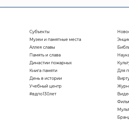
Субъекты
Ново
Музеи и памятные места
Энци
Аллея славы
Библ
Память и слава
Наук
Династии пожарных
Культ
Книга памяти
Для п
День в истории
Вирт
Учебный центр
Журн
#вдпо130лет
Виде
Филь
Муль
Бран