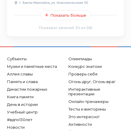
г. Ханты-Мансийск, ул. Комсомольская 30
Показать больше
Показано записей:
30
из 265
Субъекты
Олимпиады
Музеи и памятные места
Конкурс знатоки
Аллея славы
Проверь себя
Память и слава
Огонь-друг, Огонь-враг
Династии пожарных
Интерактивные
презентации
Книга памяти
Онлайн-тренажеры
День в истории
Тесты и викторины
Учебный центр
Это интересно!
#вдпо130лет
Активности
Новости