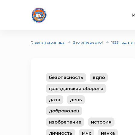
И
Главная страница
Это интересно!
1933 год: н
безопасность
вдпо
гражданская оборона
дата
день
доброволец
изобретение
история
личность
мчс
наука