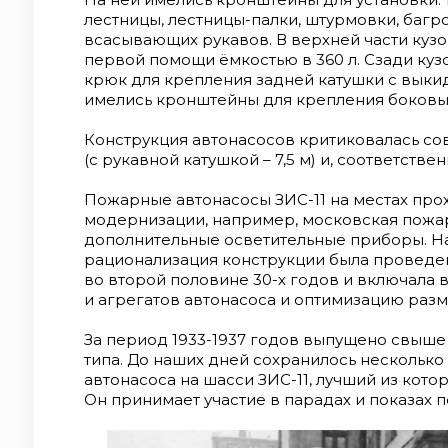
отдельных узлов и агрегатов автонасоса и 
лестницы, лестницы-палки, штурмовки, багр
период 1933-1937 годов выпущено свыше 12
всасывающих рукавов. В верхней части куз
типа. До наших дней сохранилось нескольк
первой помощи ёмкостью в 360 л. Сзади ку
автонасоса на шасси ЗИС-11, лучший из кото
крюк для крепления задней катушки с выки
Петербурге. Он принимает участие в парада
имелись кронштейны для крепления боковы
Фото-1 Пожарный автонасос на шасси ЗИС-11. Фото-2 ОСТ-7613 
Автомобиль пожарный. Автонасос ЗИС-11. Фото-3 Автонасос на шасси
Конструкция автонасосов критиковалась с
ЗИС-11, восстановленный пожарной охраной
(с рукавной катушкой – 7,5 м) и, соответств
Владимира Фёдорова. Источник: Карпов А.В
автомобиль в СССР». Ознакомиться с истори
Пожарные автонасосы ЗИС-11 на местах про
можете здесь
модернизации, например, московская пожар
дополнительные осветительные приборы. Н
рационализация конструкции была проведе
во второй половине 30-х годов и включала 
и агрегатов автонасоса и оптимизацию раз
За период 1933-1937 годов выпущено свыше
типа. До наших дней сохранилось нескольк
автонасоса на шасси ЗИС-11, лучший из кото
Он принимает участие в парадах и показах 