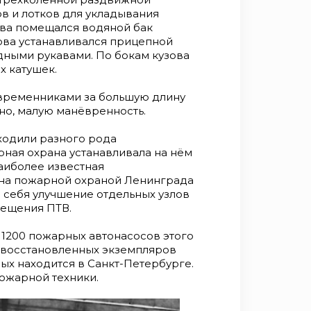
оптимизацию размещения ПТВ. За
ов и лотков для укладывания
00 пожарных автонасосов этого
ова помещался водяной бак
о восстановленных экземпляров
зова устанавливался прицепной
рых находится в Санкт-
дными рукавами. По бокам кузова
х и показах пожарной техники.
х катушек.
НКТП.
овременниками за большую длину
 Санкт-Петербурга. Фото
енно, малую манёвренность.
., автор серии книг «Пожарный
ей пожарной техники
ходили разного рода
ная охрана устанавливала на нём
аиболее известная
на пожарной охраной Ленинграда
в себя улучшение отдельных узлов
мещения ПТВ.
 1200 пожарных автонасосов этого
о восстановленных экземпляров
рых находится в Санкт-Петербурге.
пожарной техники.