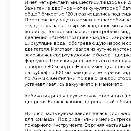
фартуком. Производительность его составляла
Имел четырёхтактный, шестицилиндровый дв
напоре в 80 м вод.ст. Насос имел два при
Зажигание двойное – от аккумуляторной бат
патрубка) по 100 мм каждый и четыре выки
общей ёмкостью 120 л размещались под сид
(патрубка) по 76 мм с вентилями, по два с 
Передача крутящего момента от коробки пе
насосе устанавливались вакуумметр и мано
осуществлялась четырьмя карданными вала
двухместная, открытого (позднее - закрытог
коробку. Пожарный насос - центробежный, 
кабины деревянный, облицован листовой ста
давления 4АД-90 (позднее - модернизирова
закреплялась к лонжеронам шасси и служил
циркуляции воды, обогревающую насос и с
сиденьями имелись три сквозных ящика для
двигателя. Изготавливался из чугуна и устан
инструмента. Верхняя часть ящиков служила
закрываясь сверху кузовом, с боков - двер
имелись кронштейны для установки: трёхко
фартуком. Производительность его составляла
лестницы-палки, штурмовки, багров и лотк
напоре в 80 м вод.ст. Насос имел два при
рукавов. В верхней части кузова помещалс
патрубка) по 100 мм каждый и четыре выкид
ёмкостью в 360 л. Сзади кузова устанавлив
по 76 мм с вентилями, по два с каждой сто
крепления задней катушки с выкидными рук
устанавливались вакуумметр и манометр.
имелись кронштейны для крепления боковых
автонасосов критиковалась современниками
Кабина водителя двухместная, открытого (по
катушкой – 7,5 м) и, соответственно, малую
дверьми. Каркас кабины деревянный, облиц
автонасосы ЗИС-11 на местах проходили раз
например, московская пожарная охрана уст
Нижняя часть кузова закреплялась к лонже
дополнительные осветительные приборы. Н
для команды. Под сиденьями имелись три с
рационализация конструкции была проведе
пожарного инструмента. Верхняя часть ящи
Ленинграда во второй половине 30-х годов 
На ней имелись кронштейны для установки: