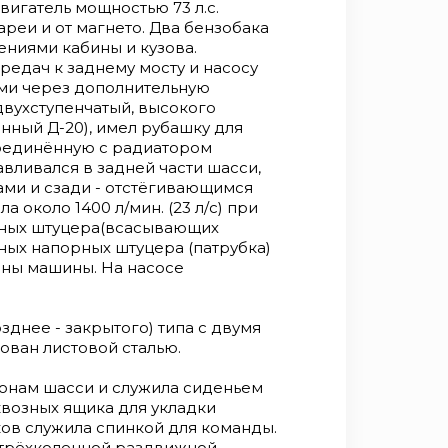
 около 1400 л/мин. (23 л/с) при
игатель мощностью 73 л.с.
ёмных штуцера(всасывающих
ареи и от магнето. Два бензобака
дных напорных штуцера
ениями кабины и кузова.
каждой стороны машины. На
редач к заднему мосту и насосу
метр. Кабина водителя
ми через дополнительную
о) типа с двумя дверьми. Каркас
двухступенчатый, высокого
лью. Нижняя часть кузова
нный Д-20), имел рубашку для
а сиденьем для команды. Под
оединённую с радиатором
 укладки пожарного
авливался в задней части шасси,
 спинкой для команды. На ней
ками и сзади - отстёгивающимся
ленной раздвижной лестницы,
 около 1400 л/мин. (23 л/с) при
ов для укладывания всасывающих
ёмных штуцера(всасывающих
я водяной бак первой помощи
ных напорных штуцера (патрубка)
ался прицепной крюк для
роны машины. На насосе
авами. По бокам кузова
 катушек. Конструкция
 за большую длину (с рукавной
зднее - закрытого) типа с двумя
 манёвренность. Пожарные
ован листовой сталью.
ного рода модернизации,
анавливала на нём
ронам шасси и служила сиденьем
аиболее известная
квозных ящика для укладки
на пожарной охраной
ков служила спинкой для команды.
и включала в себя улучшение
 трёхколенной раздвижной