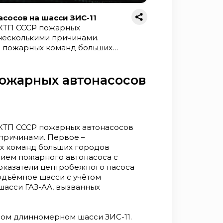
асосов на шасси ЗИС-11
НКТП СССР пожарных
 несколькими причинами.
я пожарных команд больших
е – созданием пожарного
м улучшить показатели
ользовать более
 пожарных автонасосов
вных недостатков автонасоса на
грузкой базового шасси.
нном длинномерном шасси
ровый двигатель мощностью
ой батареи и от магнето. Два
КТП СССР пожарных автонасосов
сь под сидениями кабины и
 причинами. Первое –
обки передач к заднему мосту и
х команд больших городов
ми валами через
нием пожарного автонасоса с
- центробежный,
оказатели центробежного насоса
 (позднее -
подъёмное шасси с учётом
я циркуляции воды,
шасси ГАЗ-АА, вызванных
атором двигателя.
в задней части шасси,
ками и сзади - отстёгивающимся
ном длинномерном шасси ЗИС-11.