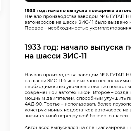
1933 год: начало выпуска пожарных автон
Начало производства заводом № 6 ГУТАП 
автонасосов на шасси ЗИС-11 было вызвано
Первое – необходимостью укомплектовани
городов современной автотехникой. Второ
автонасоса с мощным двигателем, способны
центробежного насоса 4АД-90. Третье – исп
1933 год: начало выпуска
грузоподъёмное шасси с учётом конструкти
на шасси ЗИС-11
шасси ГАЗ-АА, вызванных значительной пере
Автонасос выпускался на специализирова
ЗИС-11. Имел четырёхтактный, шестицилинд
73 л.с. Зажигание двойное – от аккумуляторн
Начало производства заводом № 6 ГУТАП Н
бензобака общей ёмкостью 120 л размещали
на шасси ЗИС-11 было вызвано несколькими
кузова. Передача крутящего момента от кор
необходимостью укомплектования пожарны
насосу осуществлялась четырьмя карданны
современной автотехникой. Второе – созда
дополнительную коробку. Пожарный насос 
мощным двигателем, способным улучшить п
двухступенчатый, высокого давления 4АД-90
4АД-90. Третье – использовать более грузо
модернизированный Д-20), имел рубашку дл
конструктивных недостатков автонасоса на 
обогревающую насос и соединённую с ради
значительной перегрузкой базового шасси.
Изготавливался из чугуна и устанавливался 
закрываясь сверху кузовом, с боков - двер
Автонасос выпускался на специализирован