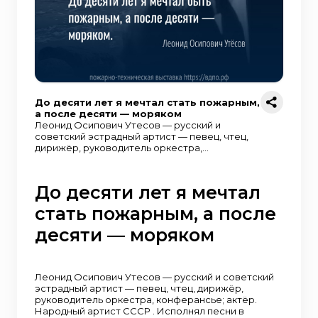
До десяти лет я мечтал стать пожарным,
а после десяти — моряком
Леонид Осипович Утесов — русский и
советский эстрадный артист — певец, чтец,
дирижёр, руководитель оркестра,
конферансье; актёр. Народный артист СССР .
Исполнял песни в различных жанрах от джаза
до городского романса.Леонид Осипович
До десяти лет я мечтал
рассказывал, как появился в биографии его
творческий псевдоним, и признавался, что
стать пожарным, а после
очень хотел называться «как-нибудь красиво
и возвышенно». Было много вариантов:
десяти — моряком
Скалов, Горский, Горин и другие
«тематические» фамилии. Но они
ассоциировались как «что-то грустное,
кладбищенское». И вот однажды, «стоя на
Леонид Осипович Утесов — русский и советский
Ланжероне и глядя на утес с рыбачьей
эстрадный артист — певец, чтец, дирижёр,
хижиной», он понял: «Именно Утесов!».
руководитель оркестра, конферансье; актёр.
Народный артист СССР . Исполнял песни в