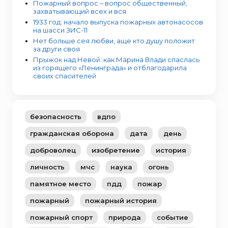
Пожарный вопрос – вопрос общественный,
захватывающий всех и вся
1933 год: начало выпуска пожарных автонасосов
на шасси ЗИС-11
Нет больше сея любви, аще кто душу положит
за други своя
Прыжок над Невой: как Марина Влади спаслась
из горящего «Ленинграда» и отблагодарила
своих спасителей
безопасность
вдпо
гражданская оборона
дата
день
доброволец
изобретение
история
личность
мчс
наука
огонь
памятное место
пдд
пожар
пожарный
пожарный история
пожарный спорт
природа
событие