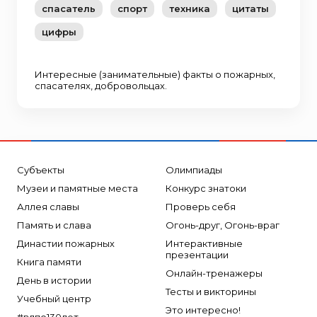
спасатель
спорт
техника
цитаты
цифры
Интересные (занимательные) факты о пожарных,
спасателях, добровольцах.
Субъекты
Олимпиады
Музеи и памятные места
Конкурс знатоки
Аллея славы
Проверь себя
Память и слава
Огонь-друг, Огонь-враг
Династии пожарных
Интерактивные
презентации
Книга памяти
Онлайн-тренажеры
День в истории
Тесты и викторины
Учебный центр
Это интересно!