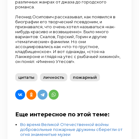
различных жанрах от джаза до городского
романса.
Леонид Осипович рассказывал, как появился в
биографии его творческий псевдоним, и
признавался, что очень хотел называться «как-
нибудь красиво и возвышенно». Было много
вариантов: Скалов, Горский, Горин и другие
«тематические» фамилии. Но они
ассоциировались как «что-то грустное,
кладбищенское». И вот однажды, «стоя на
Ланжероне и глядя на утес с рыбачьей хижиной»,
он понял: «Именно Утесов!».
цитаты
личность
пожарный
Еще интересное по этой теме:
Во время Великой Отечественной войны
добровольные пожарные дружины сберегли от
огня знаменитые музеи