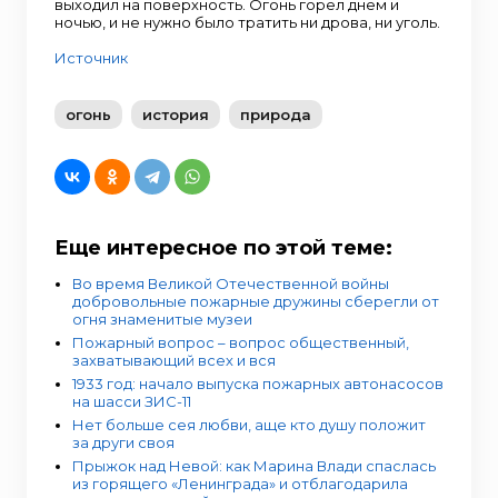
выходил на поверхность. Огонь горел днем и
ночью, и не нужно было тратить ни дрова, ни уголь.
Источник
огонь
история
природа
Еще интересное по этой теме:
Во время Великой Отечественной войны
добровольные пожарные дружины сберегли от
огня знаменитые музеи
Пожарный вопрос – вопрос общественный,
захватывающий всех и вся
1933 год: начало выпуска пожарных автонасосов
на шасси ЗИС-11
Нет больше сея любви, аще кто душу положит
за други своя
Прыжок над Невой: как Марина Влади спаслась
из горящего «Ленинграда» и отблагодарила