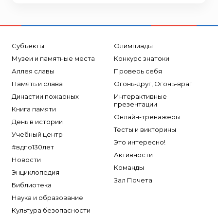
Субъекты
Олимпиады
Музеи и памятные места
Конкурс знатоки
Аллея славы
Проверь себя
Память и слава
Огонь-друг, Огонь-враг
Династии пожарных
Интерактивные
презентации
Книга памяти
Онлайн-тренажеры
День в истории
Тесты и викторины
Учебный центр
Это интересно!
#вдпо130лет
Активности
Новости
Команды
Энциклопедия
Зал Почета
Библиотека
Наука и образование
Культура безопасности