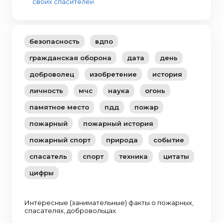
своих спасителей
безопасность
вдпо
гражданская оборона
дата
день
доброволец
изобретение
история
личность
мчс
наука
огонь
памятное место
пдд
пожар
пожарный
пожарный история
пожарный спорт
природа
событие
спасатель
спорт
техника
цитаты
цифры
Интересные (занимательные) факты о пожарных,
спасателях, добровольцах.