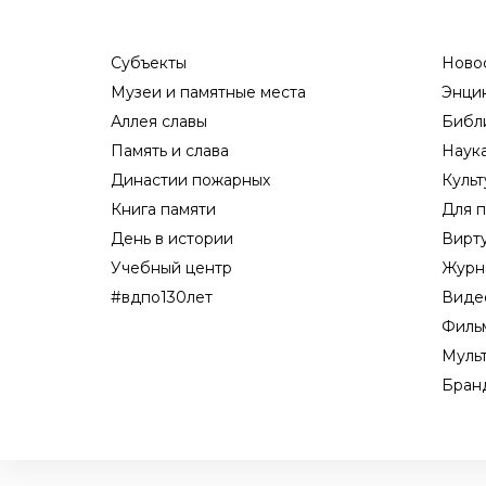
Субъекты
Ново
Музеи и памятные места
Энци
Аллея славы
Библ
Память и слава
Наук
Династии пожарных
Культ
Книга памяти
Для п
День в истории
Вирт
Учебный центр
Журн
#вдпо130лет
Виде
Филь
Муль
Бран