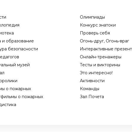
сти
Олимпиады
клопедия
Конкурс знатоки
иотека
Проверь себя
а и образование
Огонь-друг, Огонь-враг
ура безопасности
Интерактивные презен
едагогов
Онлайн-тренажеры
уальный музей
Тесты и викторины
ал
Это интересно!
оролики
Активности
мы о пожарных
Команды
тфильмы о пожарных
Зал Почета
дистика