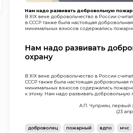
Нам надо развивать добровольную пожар
В XIX веке добровольчество в России считал
в СССР также была настоящая добровольная 
минимальных взносов содержались пожарны
возвращаться к этому. Нам надо развивать
А.П. Чуприян, первый заместитель министра
года, из интервью «ТАСС»)
Нам надо развивать добр
охрану
В XIX веке добровольчество в России считал
СССР также была настоящая добровольная по
минимальных взносов содержались пожарны
к этому. Нам надо развивать добровольную
А.П. Чуприян, первый
(23 ап
доброволец
пожарный
вдпо
мчс