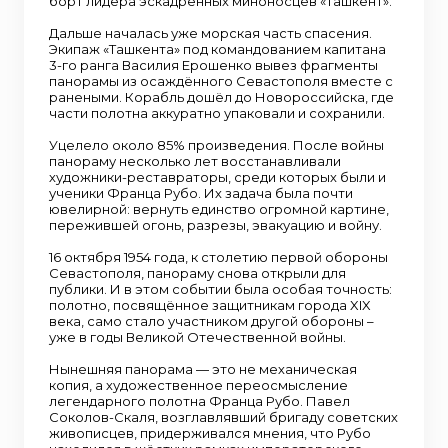
забыл. Именно так в панораму вошли новые
борт лидера эскадренных миноносцев «Ташкент».
сцены: знаменитый хирург Пирогов
прибывает на перевязочный пункт Малахова
Дальше началась уже морская часть спасения.
кургана, легендарный матрос Кошка
Экипаж «Ташкента» под командованием капитана
возвращается на бастион, рядом с мортирой
3-го ранга Василия Ерошенко вывез фрагменты
оказываются дети, в бою показан матрос
панорамы из осаждённого Севастополя вместе с
Трофим Александров, а также
ранеными. Корабль дошёл до Новороссийска, где
разворачивается атака английской
части полотна аккуратно упаковали и сохранили.
кавалерии на III бастионе. Кроме того, акцент
сместился на линию затопления кораблей —
Уцелело около 85% произведения. После войны
она стала заметнее, а в районе Лазаревских
панораму несколько лет восстанавливали
казарм отчётливо прописаны резервные
художники-реставраторы, среди которых были и
силы в составе трёх полков.
ученики Франца Рубо. Их задача была почти
Восстановленное полотно панорамы
ювелирной: вернуть единство огромной картине,
Оборона Севастополя: размеры полотна
пережившей огонь, разрезы, эвакуацию и войну.
поражают своим масштабом: 115 метров по
окружности и 14 метров в высоту. Общая
16 октября 1954 года, к столетию первой обороны
площадь картины - 1600 квадратных метров.
Севастополя, панораму снова открыли для
Автор фото: Марина Алгаева. Источник:
публики. И в этом событии была особая точность:
rasfokus Иногда история сохраняется не в
полотно, посвящённое защитникам города XIX
тишине архивов, а в дыму пожара. Смотреть
века, само стало участником другой обороны –
другие материалы проекта «Подвиг
уже в годы Великой Отечественной войны.
пожарных в годы Великой Отечественной
войны».
Нынешняя панорама — это не механическая
копия, а художественное переосмысление
легендарного полотна Франца Рубо. Павел
Соколов-Скаля, возглавлявший бригаду советских
живописцев, придерживался мнения, что Рубо