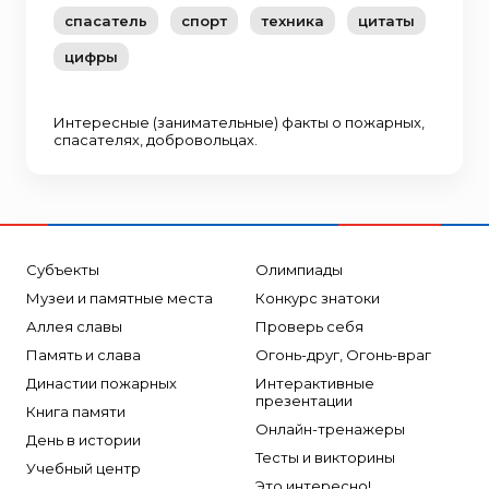
спасатель
спорт
техника
цитаты
цифры
Интересные (занимательные) факты о пожарных,
спасателях, добровольцах.
Субъекты
Олимпиады
Музеи и памятные места
Конкурс знатоки
Аллея славы
Проверь себя
Память и слава
Огонь-друг, Огонь-враг
Династии пожарных
Интерактивные
презентации
Книга памяти
Онлайн-тренажеры
День в истории
Тесты и викторины
Учебный центр
Это интересно!