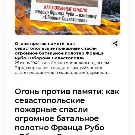
Огонь против памяти: как
севастопольские пожарные спасли
огромное батальное полотно Франца
Рубо «Оборона Севастополя»
25 июня 1942 года Севастополь жил под огнём.
Город держался в осаде, и каждый час мог
стать последним для людей, зданий, архивов,
музеев. В этот день в крышу здания
знаменитой панорамы «Оборона
Севастополя 1854-1855 гг.» попал вражеский
Огонь против памяти: как
снаряд. Начался пожар. Разрушенное здание
Севастопольской панорамы. Фото
севастопольские
Л.А.Кудельского, 1948 г. Источник: pastvu
Опасность была не только в том, что горело
пожарные спасли
музейное здание. Под угрозой оказалось
огромное батальное полотно Франца Рубо –
огромное батальное
живописная панорама, на которой была
запечатлена первая оборона Севастополя.
полотно Франца Рубо
Это был не просто музейный экспонат. Для