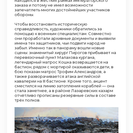
находился в жёстких рамках императорского
заказа и потому не имел возможности
запечатлеть многих достойнейших участников
обороны.
Чтобы восстановить историческую
справедливость, художники обратились за
помощью к военным специалистам. Совместно
они проработали архивные документы и выявили
имена тех защитников, чьи подвиги народ не
забыл. Именно так в панораму вошли новые
сцены: знаменитый хирург Пирогов прибывает на
перевязочный пункт Малахова кургана,
легендарный матрос Кошка возвращается на
бастион, рядом с мортирой оказываются дети, в
бою показан матрос Трофим Александров, а
также разворачивается атака английской
кавалерии на III бастионе. Кроме того, акцент
сместился на линию затопления кораблей — она
стала заметнее, а в районе Лазаревских казарм
отчётливо прописаны резервные силы в составе
трёх полков.