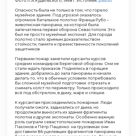
около 85% произведения. После войны
Фото Л.А.Кудельского, 1948 г. Источник:
pastvu
панораму несколько лет восстанавливали
художники-реставраторы, среди которых
Опасность была не только в том, что горело
были и ученики Франца Рубо. Их задача была
музейное здание. Под угрозой оказалось
почти ювелирной: вернуть единство
огромное батальное полотно Франца Рубо –
огромной картине, пережившей огонь,
живописная панорама, на которой была
разрезы, эвакуацию и войну. 16 октября 1954
запечатлена первая оборона Севастополя. Это
года, к столетию первой обороны
был не просто музейный экспонат. Для города
Севастополя, панораму снова открыли для
полотно стало зримым доказательством
публики. И в этом событии была особая
стойкости, памяти и преемственности поколений
точность: полотно, посвящённое защитникам
защитников.
города XIX века, само стало участником
другой обороны – уже в годы Великой
Первыми пожар заметили курсанты курсов
Отечественной войны. Нынешняя панорама
средних командиров Береговой обороны. Они не
— это не механическая копия, а
стали ждать приказов. Поднялись в горящее
художественное переосмысление
здание, добрались до зала панорамы и начали
легендарного полотна Франца Рубо. Павел
делать то, что в обычных условиях потребовало
Соколов-Скаля, возглавлявший бригаду
бы сложной музейной подготовки: отрезать и
советских живописцев, придерживался
снимать холст по периметру. Только происходило
мнения, что Рубо находился в жёстких рамках
всё под обстрелом, в дыму, жаре и спешке.
императорского заказа и потому не имел
возможности запечатлеть многих
К курсантам присоединились пожарные. Люди
достойнейших участников обороны. Чтобы
получали ожоги, задыхались от дыма, но
восстановить историческую справедливость,
продолжали выносить из здания фрагменты
художники обратились за помощью к
полотна и другие экспонаты. Особенно важную
военным специалистам. Совместно они
роль сыграли севастопольские пожарные Иван
проработали архивные документы и выявили
Пахомов и Пётр Пащенко: на грузовиках они
имена тех защитников, чьи подвиги народ не
доставили 86 уцелевших фрагментов панорамы на