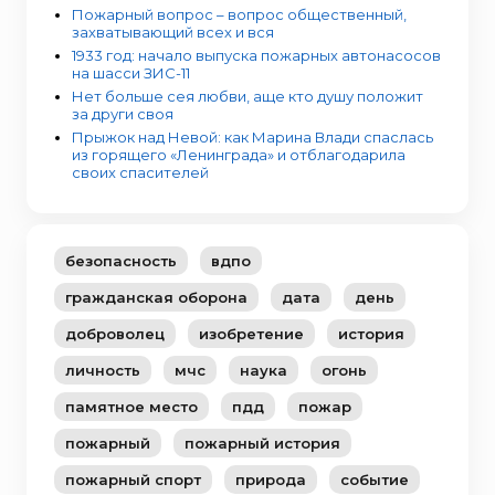
Пожарный вопрос – вопрос общественный,
захватывающий всех и вся
1933 год: начало выпуска пожарных автонасосов
на шасси ЗИС-11
Нет больше сея любви, аще кто душу положит
за други своя
Прыжок над Невой: как Марина Влади спаслась
из горящего «Ленинграда» и отблагодарила
своих спасителей
безопасность
вдпо
гражданская оборона
дата
день
доброволец
изобретение
история
личность
мчс
наука
огонь
памятное место
пдд
пожар
пожарный
пожарный история
пожарный спорт
природа
событие