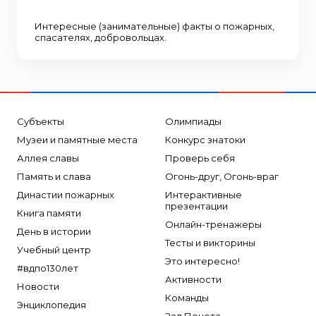
Интересные (занимательные) факты о пожарных,
спасателях, добровольцах.
Субъекты
Олимпиады
Музеи и памятные места
Конкурс знатоки
Аллея славы
Проверь себя
Память и слава
Огонь-друг, Огонь-враг
Династии пожарных
Интерактивные
презентации
Книга памяти
Онлайн-тренажеры
День в истории
Тесты и викторины
Учебный центр
Это интересно!
#вдпо130лет
Активности
Новости
Команды
Энциклопедия