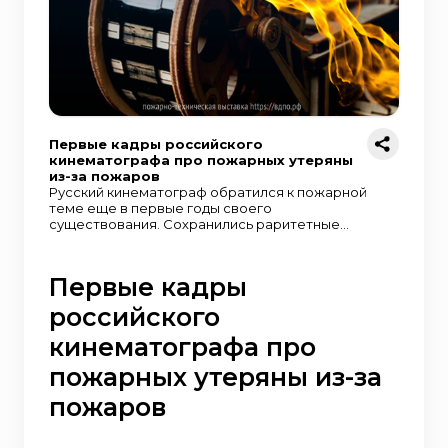
Первые кадры российского
кинематографа про пожарных утеряны
из-за пожаров
Русский кинематограф обратился к пожарной
теме еще в первые годы своего
существования. Сохранились раритетные
кинокадры «Московские пожарные», которые
были сняты в самом начале двадцатого века.
Интересна, что большая часть кинопленок
Первые кадры
того времени до наших дней не сохранилась.
Самая распространенная причина этих утрат
российского
— пожары.
кинематографа про
пожарных утеряны из-за
пожаров