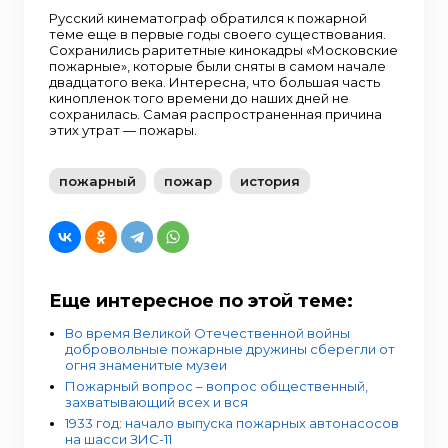
Русский кинематограф обратился к пожарной
теме еще в первые годы своего существования.
Сохранились раритетные кинокадры «Московские
пожарные», которые были сняты в самом начале
двадцатого века. Интересна, что большая часть
кинопленок того времени до наших дней не
сохранилась. Самая распространенная причина
этих утрат — пожары.
пожарный
пожар
история
Еще интересное по этой теме:
Во время Великой Отечественной войны
добровольные пожарные дружины сберегли от
огня знаменитые музеи
Пожарный вопрос – вопрос общественный,
захватывающий всех и вся
1933 год: начало выпуска пожарных автонасосов
на шасси ЗИС-11