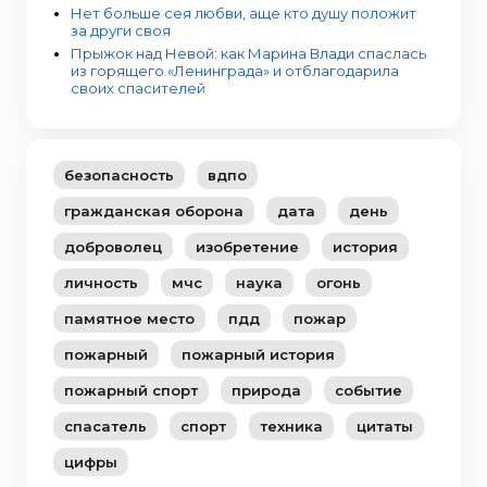
Нет больше сея любви, аще кто душу положит
за други своя
Прыжок над Невой: как Марина Влади спаслась
из горящего «Ленинграда» и отблагодарила
своих спасителей
безопасность
вдпо
гражданская оборона
дата
день
доброволец
изобретение
история
личность
мчс
наука
огонь
памятное место
пдд
пожар
пожарный
пожарный история
пожарный спорт
природа
событие
спасатель
спорт
техника
цитаты
цифры