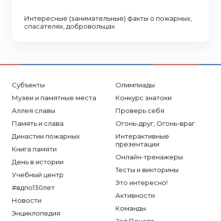
Интересные (занимательные) факты о пожарных,
спасателях, добровольцах.
Субъекты
Олимпиады
Музеи и памятные места
Конкурс знатоки
Аллея славы
Проверь себя
Память и слава
Огонь-друг, Огонь-враг
Династии пожарных
Интерактивные
презентации
Книга памяти
Онлайн-тренажеры
День в истории
Тесты и викторины
Учебный центр
Это интересно!
#вдпо130лет
Активности
Новости
Команды
Энциклопедия