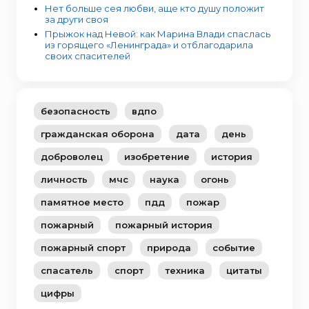
Нет больше сея любви, аще кто душу положит
за други своя
Прыжок над Невой: как Марина Влади спаслась
из горящего «Ленинграда» и отблагодарила
своих спасителей
безопасность
вдпо
гражданская оборона
дата
день
доброволец
изобретение
история
личность
мчс
наука
огонь
памятное место
пдд
пожар
пожарный
пожарный история
пожарный спорт
природа
событие
спасатель
спорт
техника
цитаты
цифры