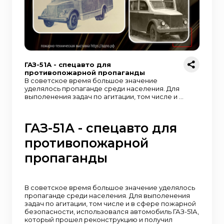
ГАЗ-51А - спецавто для
противопожарной пропаганды
В советское время большое значение
уделялось пропаганде среди населения. Для
выполенения задач по агитации, том числе и в
сфере пожарной безопасности,
использовался автомобиль ГАЗ-51А, который
прошел реконструкцию и получил
ГАЗ-51А - спецавто для
дополнительное оснащение: 1. На шасси
автомобиля монтировался специальный
противопожарной
кузов автобусного типа, в котором
размещалось необходимое оборудование и
пропаганды
аппаратура для демонстрации кинофильмов,
радиопередач, звукозаписи, проигрывания
граммофонных записей и демонстрации
наглядных пособий.2. Для работы
В советское время большое значение уделялось
киноустановки на автомобиле
пропаганде среди населения. Для выполенения
устанавливался электрогенератор
задач по агитации, том числе и в сфере пожарной
переменного тока мощностью 750 вт и
безопасности, использовался автомобиль ГАЗ-51А,
напряжением 115 в с приводов от двигателя
который прошел реконструкцию и получил