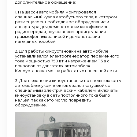
автомобиля. Киноустановка могла работать
дополнительное оснащение:
от внешней сети.3. Для включения
киноустановки во внешнюю сеть автомобиль
1. На шасси автомобиля монтировался
укомплектовывался катушкой со
специальный кузов автобусного типа, в котором
специальным электрическим кабелем.
размещалось необходимое оборудование и
Включать киноустановку в сеть постоянного
аппаратура для демонстрации кинофильмов,
тока было нельзя, так как это могло
радиопередач, звукозаписи, проигрывания
повредить оборудование. Для
граммофонных записей и демонстрации
осуществления профилактической работы на
наглядных пособий.
местах: на предприятиях, в колхозах, в местах
проживания жителей, особенно в сельской
2. Для работы киноустановки на автомобиле
местности, инструкторы по пожарной
устанавливался электрогенератор переменного
безопасности использовали агитационный
тока мощностью 750 вт и напряжением 115 в с
автомобиль, где все было под рукой, и
приводов от двигателя автомобиля.
организовывали проведение лекций и бесед,
Киноустановка могла работать от внешней сети.
а также демонстрировали фильмы на
противопожарные темы. Маленький трудяга
3. Для включения киноустановки во внешнюю сеть
ГАЗ-51А пользовался поистине всенародной
автомобиль укомплектовывался катушкой со
любовью. Что только не преревозили на этих
специальным электрическим кабелем. Включать
юрких машинах. Красочные фургоны ГАЗ-51А
киноустановку в сеть постоянного тока было
были одними из первых примеров
нельзя, так как это могло повредить
брендирования и рекламы в СССР. Источник
оборудование.
Музей "Пожарная Охрана Симбирска-
Ульяновска"