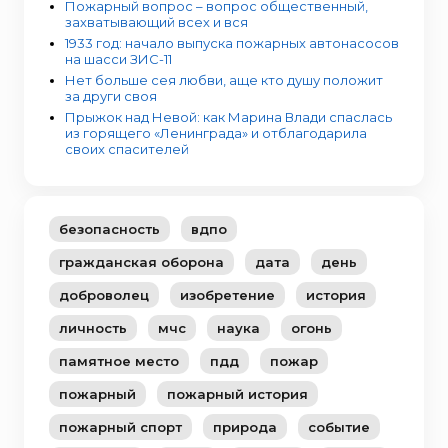
Пожарный вопрос – вопрос общественный,
захватывающий всех и вся
1933 год: начало выпуска пожарных автонасосов
на шасси ЗИС-11
Нет больше сея любви, аще кто душу положит
за други своя
Прыжок над Невой: как Марина Влади спаслась
из горящего «Ленинграда» и отблагодарила
своих спасителей
безопасность
вдпо
гражданская оборона
дата
день
доброволец
изобретение
история
личность
мчс
наука
огонь
памятное место
пдд
пожар
пожарный
пожарный история
пожарный спорт
природа
событие