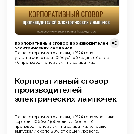
Корпоративный сговор производителей
электрических лампочек
По некоторым источникам, в 1924 году
участники картеля "Фёбус" (объединял более
40 производителей ламп накаливания,
которые выпускали около 80% от
общемирового, руководство картеля
базировалось в Женеве) договорились об
Корпоративный сговор
ограничении времени жизни ламп
накаливания в 1000 часов. При этом все
производителей
производители ламп, состоящие в картеле,
были обязаны вести строгую техническую
электрических лампочек
документацию по соблюдению мер,
предотвращающих 1000-часовое
превышение цикла жизни ламп. Кажется, этот
прием сегодня стал пользоваться большой
По некоторым источникам, в 1924 году участники
популярностью у производителей бытовой
картеля "Фёбус" (объединял более 40
техники, автомобилей и прочей продукции.
производителей ламп накаливания, которые
Не находите?
выпускали около 80% от общемирового,