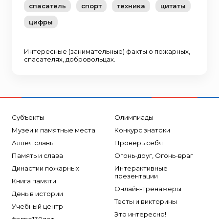
спасатель
спорт
техника
цитаты
цифры
Интересные (занимательные) факты о пожарных,
спасателях, добровольцах.
Субъекты
Олимпиады
Музеи и памятные места
Конкурс знатоки
Аллея славы
Проверь себя
Память и слава
Огонь-друг, Огонь-враг
Династии пожарных
Интерактивные
презентации
Книга памяти
Онлайн-тренажеры
День в истории
Тесты и викторины
Учебный центр
Это интересно!