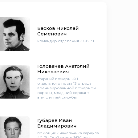
Басков Николай
Семенович
командир отделения 2 СВПЧ
Головачев Анатолий
Николаевич
старший пожарный 1
отдельного поста 13 отряда
военизированной пожарной
охраны, младший сержант
внутренней службы
Губарев Иван
Владимирович
помощник начальника караула
40 ПЧ ГУ «2 отряд ФПС по г.