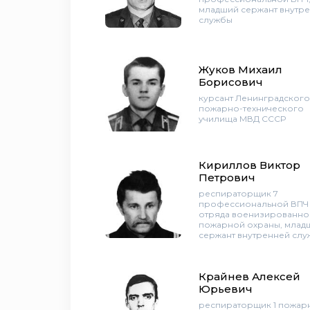
младший сержант внутр
службы
Жуков Михаил
Борисович
курсант Ленинградского
пожарно-технического
училища МВД СССР
Кириллов Виктор
Петрович
респираторщик 7
профессиональной ВПЧ 
отряда военизированно
пожарной охраны, млад
сержант внутренней сл
Крайнев Алексей
Юрьевич
респираторщик 1 пожар