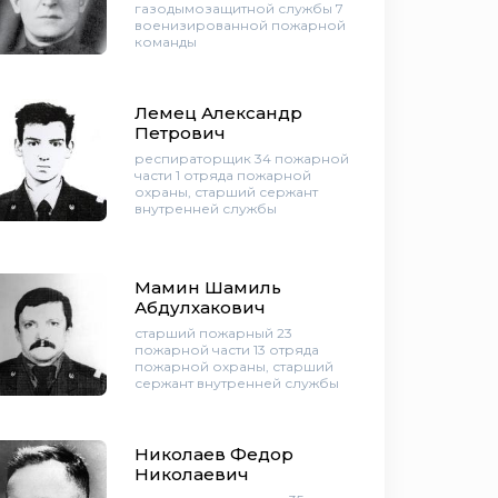
газодымозащитной службы 7
военизированной пожарной
команды
Лемец Александр
Петрович
респираторщик 34 пожарной
части 1 отряда пожарной
охраны, старший сержант
внутренней службы
Мамин Шамиль
Абдулхакович
старший пожарный 23
пожарной части 13 отряда
пожарной охраны, старший
сержант внутренней службы
Николаев Федор
Николаевич