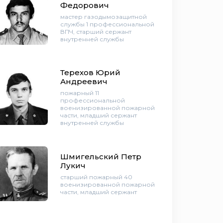
Федорович
мастер газодымозащитной
службы 1 профессиональной
ВПЧ, старший сержант
внутренней службы
Терехов Юрий
Андреевич
пожарный 11
профессиональной
военизированной пожарной
части, младший сержант
внутренней службы
Шмигельский Петр
Лукич
старший пожарный 40
военизированной пожарной
части, младший сержант