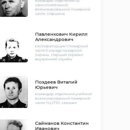
командир отделения 35
самостоятельной
военизированной пожарной
части, старшина
Павленкович Кирилл
Александрович
респираторщик 1 пожарной
части 5 отряда пожарной
охраны, старший сержант
внутренней службы
Поздеев Виталий
Юрьевич
командир отделения учебной
военизированной пожарной
части УЦ УПО, сержант
Сайманов Константин
Иванович