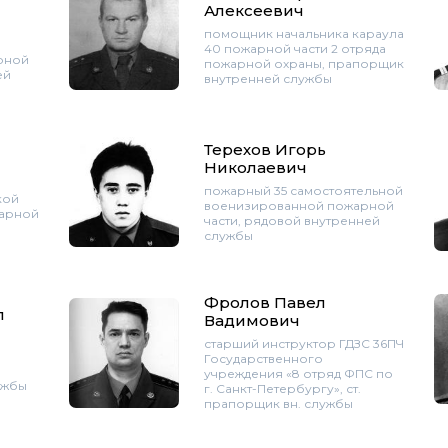
Алексеевич
помощник начальника караула
40 пожарной части 2 отряда
рной
пожарной охраны, прапорщик
ей
внутренней службы
Терехов Игорь
Николаевич
пожарный 35 самостоятельной
кой
военизированной пожарной
арной
части, рядовой внутренней
службы
Фролов Павел
л
Вадимович
старший инструктор ГДЗС 36ПЧ
Государственного
,
учреждения «8 отряд ФПС по
ужбы
г. Санкт-Петербургу», ст.
прапорщик вн. службы