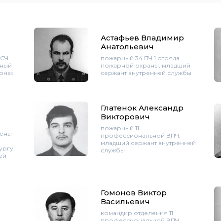
Астафьев Владимир
Анатольевич
ПСЧ
пожарный 34 ПЧ 1 отряда
ьный
пожарной охраны, младший
она»
сержант внутренней службы
Глатенок Александр
Викторович
пожарный 11
мены
профессиональной ВПЧ,
младший сержант внутренней
ургу,
службы
ей
Гомонов Виктор
Васильевич
командир отделения 11
,
профессиональной ВПЧ,