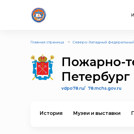
И
Главная страница
Северо-Западный федеральный
Пожарно-те
Петербург
vdpo78.ru/
78.mchs.gov.ru
История
Музеи и выставки