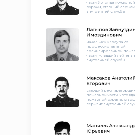
части 5 отряда пожарной
охраны, старший сержан
внутренней службы
Латыпов Зайнутди
Имоздинович
начальник караула 28
профессиональной
военизированной пожа
части, младший лейтенан
внутренней службы
Максаков Анатоли
Егорович
старший респираторщик
пожарной части 5 отряда
пожарной охраны, стар
сержант внутренней сл
Матвеев Александ
Юрьевич