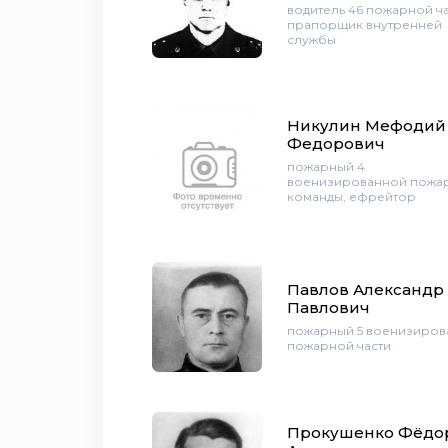
водитель 46 пожарной ча
прапорщик внутренней
службы
Никулин Мефодий
Федорович
пожарный 4
военизированной пожа
команды, ефрейтор
Павлов Александр
Павлович
пожарный 5 военизиров
пожарной части
Прокушенко Фёдо