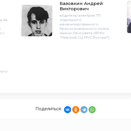
Базовкин Андрей
Викторович
водитель-электрик 171
ы 64
отдельного
механизированного
у
Краснознаменного полка
 г.
имени Ленсовета (ФГКУ
"Невский СЦ МЧС России")
ного
Поделиться: