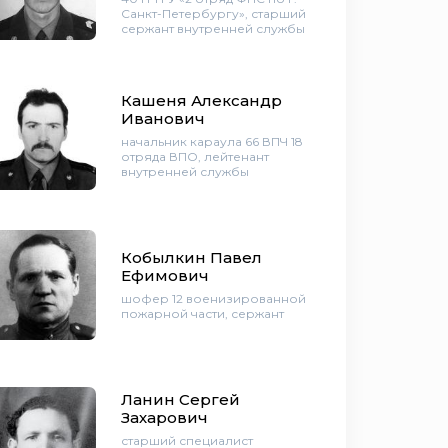
Санкт-Петербургу», старший
сержант внутренней службы
Кашеня Александр
Иванович
начальник караула 66 ВПЧ 18
отряда ВПО, лейтенант
внутренней службы
Кобылкин Павел
Ефимович
шофер 12 военизированной
пожарной части, сержант
Ланин Сергей
Захарович
старший специалист