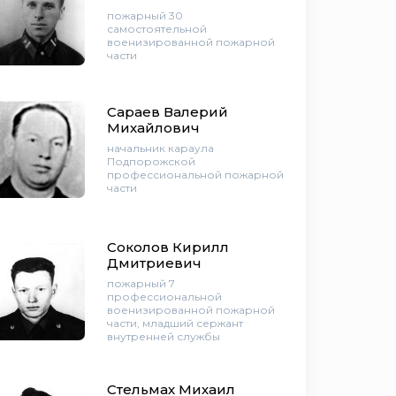
пожарный 30
самостоятельной
военизированной пожарной
части
Сараев Валерий
Михайлович
начальник караула
Подпорожской
профессиональной пожарной
части
Соколов Кирилл
Дмитриевич
пожарный 7
профессиональной
военизированной пожарной
части, младший сержант
внутренней службы
Стельмах Михаил