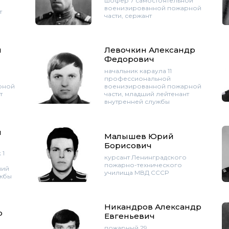
шофер 7 самостоятельной
военизированной пожарной
т
части, сержант
н
Левочкин Александр
Федорович
начальник караула 11
профессиональной
рной
военизированной пожарной
т
части, младший лейтенант
внутренней службы
й
Малышев Юрий
Борисович
 1
курсант Ленинградского
пожарно-технического
ший
училища МВД СССР
ужбы
Никандров Александр
р
Евгеньевич
пожарный 29