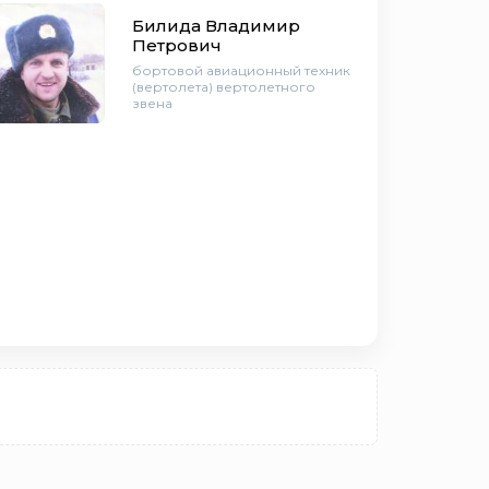
Билида Владимир
Петрович
бортовой авиационный техник
(вертолета) вертолетного
звена