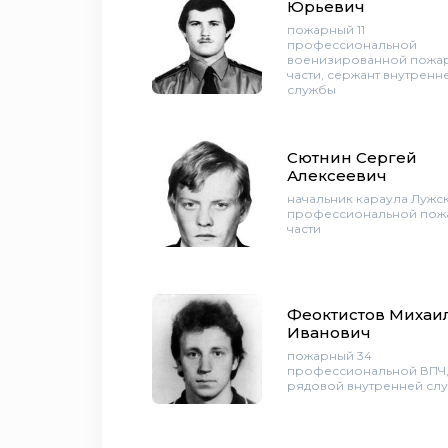
Юрьевич
пожарный 11
профессиональной
военизированной пожа
части, сержант внутренн
службы
Сютнин Сергей
Алексеевич
начальник караула Лужс
профессиональной пож
части
Феоктистов Михаи
Иванович
пожарный 34
профессиональной ВПЧ
рядовой внутренней сл