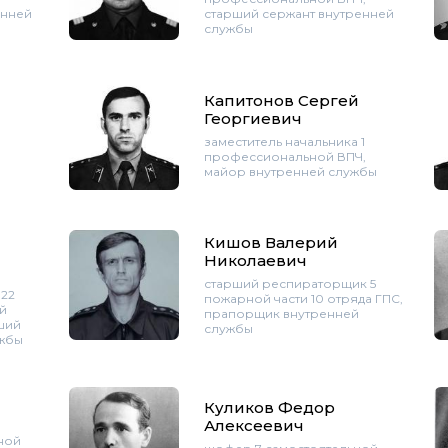
енней
старший сержант внутренней
службы
Капитонов Сергей
Георгиевич
заместитель начальника 1
профессиональной ВПЧ,
майор внутренней службы
Кишов Валерий
Николаевич
старший респираторщик 5
22
пожарной части 10 отряда ГПС,
й
прапорщик внутренней
ший
службы
ужбы
Куликов Федор
Алексеевич
ной