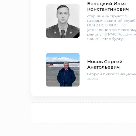
Белецкий Илья
Константинович
старший инструктор
газодымзащитной служб
ПСЧ 2 ПСО ФПС ГПС
управления по Невском
району ГУ МЧС России по
Санкт-Петербургу
Носов Сергей
Анатольевич
Второй пилот авиацион
звена