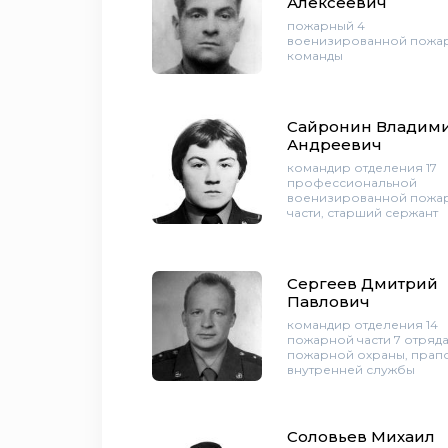
Алексеевич
пожарный 4
военизированной пожа
команды
Сайронин Владим
Андреевич
командир отделения 17
профессиональной
военизированной пожа
части, старший сержант
Сергеев Дмитрий
Павлович
командир отделения 14
пожарной части 7 отряд
пожарной охраны, пра
внутренней службы
Соловьев Михаил