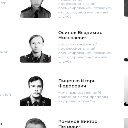
сти,
профессиональной
военизированной пожарной
части, рядовой внутренней
службы
Осипов Владимир
Николаевич
старший пожарный 7
профессиональной
рной
военизированной пожарной
части, сержант внутренней
службы
Пиценко Игорь
Федорович
командир отделения 16
анной
пожарной части, прапорщик
внутренней службы
Романов Виктор
р
Петрович