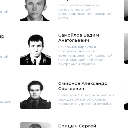
старший пожарный 35
самостоятельной
рной
военизированной пожарной
части
Самойлов Вадим
ир
Анатольевич
начальник караула 11
профессиональной
военизированной пожарной
рной
части, старший лейтенант
внутренней службы
Смирнов Александр
Сергеевич
пожарный 9 пожарной части 8
а
отряда пожарной охраны,
порщик
сержант внутренней службы
Спицын Сергей