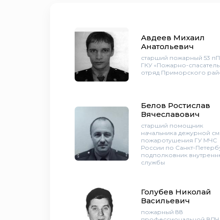
Авдеев Михаил
Анатольевич
старший пожарный 53 п
ГКУ «Пожарно-спасател
отряд Приморского рай
Белов Ростислав
Вячеславович
старший помощник
начальника дежурной с
пожаротушения ГУ МЧС
России по Санкт-Петерб
подполковник внутренн
службы
Голубев Николай
Васильевич
пожарный 88
профессиональной ВПЧ